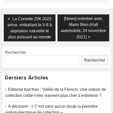
Navigation
Previous
Next
[News] entretien avec
La Corvette Z06 2023
post:
post:
de
Mario Illien (Hall
arrive, emballant le V-8 à
automobile, 24 novembre
aspiration naturelle le
l’article
plus puissant au monde
2021)
Rechercher
Rechercher
Derniers Articles
Editorial tout frais : Vallée de la Fensch. Une voiture de
collection coûte-t-elle vraiment plus cher à entretenir ?
A découvrir : « C’est sans aucun doute la première
voiture électrique de collection »