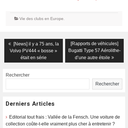
Vie des clubs en Europe.
Navigation
Previous
Next
[Rapports de véhicules]
[News] il y a 75 ans, la
post:
post:
de
Bugatti Type 57 Aérolithe-
Volvo PV444 « bosse »
était en série
d’une autre étoile
l’article
Rechercher
Rechercher
Derniers Articles
Editorial tout frais : Vallée de la Fensch. Une voiture de
collection coûte-t-elle vraiment plus cher à entretenir ?