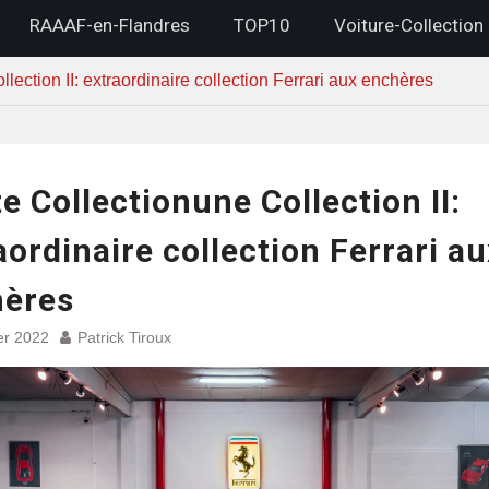
RAAAF-en-Flandres
TOP10
Voiture-Collection
llection II: extraordinaire collection Ferrari aux enchères
te Collectionune Collection II:
aordinaire collection Ferrari au
hères
er 2022
Patrick Tiroux