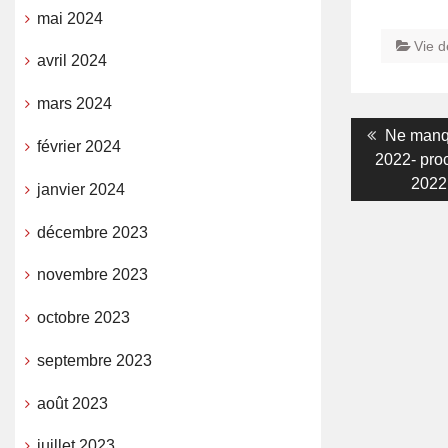
mai 2024
Vie d
avril 2024
mars 2024
Navigati
Previous
Ne manq
février 2024
post:
2022- pro
de
2022
janvier 2024
l’article
décembre 2023
novembre 2023
octobre 2023
septembre 2023
août 2023
juillet 2023