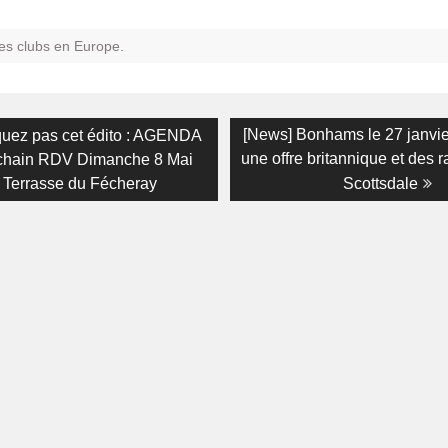
es clubs en Europe.
on
Next
[News] Bonhams le 27 janvi
uez pas cet édito : AGENDA
post:
une offre britannique et des r
chain RDV Dimanche 8 Mai
 Terrasse du Fécheray
Scottsdale