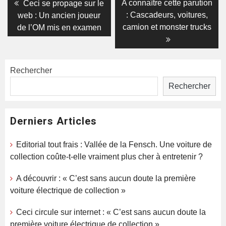
Navigation
Previous
Next
A connaître cette parution
Ceci se propage sur le
post:
post:
de
: Cascadeurs, voitures,
web : Un ancien joueur
camion et monster trucks
de l’OM mis en examen
l’article
Rechercher
Rechercher
Derniers Articles
Editorial tout frais : Vallée de la Fensch. Une voiture de
collection coûte-t-elle vraiment plus cher à entretenir ?
A découvrir : « C’est sans aucun doute la première
voiture électrique de collection »
Ceci circule sur internet : « C’est sans aucun doute la
première voiture électrique de collection »