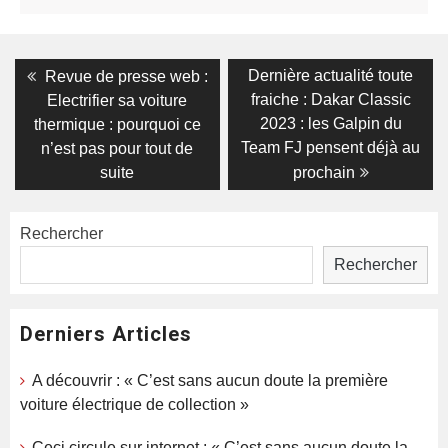
Navigation
Previous
Next
Dernière actualité toute
Revue de presse web :
post:
post:
de
fraiche : Dakar Classic
Electrifier sa voiture
2023 : les Galpin du
thermique : pourquoi ce
l’article
Team FJ pensent déjà au
n’est pas pour tout de
suite
prochain
Rechercher
Rechercher
Derniers Articles
A découvrir : « C’est sans aucun doute la première
voiture électrique de collection »
Ceci circule sur internet : « C’est sans aucun doute la