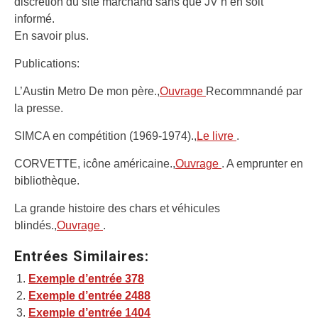
discrétion du site marchand sans que JV n’en soit
informé.
En savoir plus
.
Publications:
L’Austin Metro De mon père.,
Ouvrage
Recommnandé par
la presse.
SIMCA en compétition (1969-1974).,
Le livre
.
CORVETTE, icône américaine.,
Ouvrage
. A emprunter en
bibliothèque.
La grande histoire des chars et véhicules
blindés.,
Ouvrage
.
Entrées Similaires:
Exemple d’entrée 378
Exemple d’entrée 2488
Exemple d’entrée 1404