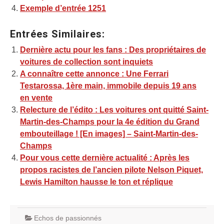
Exemple d’entrée 1251
Entrées Similaires:
Dernière actu pour les fans : Des propriétaires de
voitures de collection sont inquiets
A connaître cette annonce : Une Ferrari
Testarossa, 1ère main, immobile depuis 19 ans
en vente
Relecture de l’édito : Les voitures ont quitté Saint-
Martin-des-Champs pour la 4e édition du Grand
embouteillage ! [En images] – Saint-Martin-des-
Champs
Pour vous cette dernière actualité : Après les
propos racistes de l’ancien pilote Nelson Piquet,
Lewis Hamilton hausse le ton et réplique
Echos de passionnés