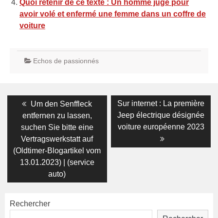
Quoi retenir de ce texte : Un homme jugé pour
avoir volé et enfermé une femme dans un coffre de
voiture
Echos de passionnés
Navigation
Previous
Next
Sur internet : La première
Um den Senffleck
post:
post:
de
Jeep électrique désignée
entfernen zu lassen,
voiture européenne 2023
suchen Sie bitte eine
l’article
Vertragswerkstatt auf
(Oldtimer-Blogartikel vom
13.01.2023) | (service
auto)
Rechercher