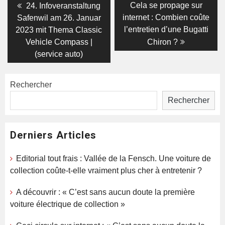
Navigation
Previous
Next
Cela se propage sur
24. Infoveranstaltung
post:
post:
de
internet : Combien coûte
Safenwil am 26. Januar
l’entretien d’une Bugatti
2023 mit Thema Classic
l’article
Vehicle Compass |
Chiron ?
(service auto)
Rechercher
Rechercher
Derniers Articles
Editorial tout frais : Vallée de la Fensch. Une voiture de
collection coûte-t-elle vraiment plus cher à entretenir ?
A découvrir : « C’est sans aucun doute la première
voiture électrique de collection »