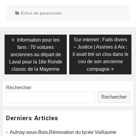
Echos de passionnés
Navigation
Previous
Next
Sur internet : Faits divers
Information pour les
post:
post:
de
– Justice | Assises à Aix :
fans : 70 voitures
il avait tiré un clou dans le
anciennes au départ de
l’article
cou de son ancienne
Laval pour la 16e Ronde
classic de la Mayenne
compagne
Rechercher
Rechercher
Derniers Articles
Aulnay-sous-Bois,Rénovation du lycée Voillaume