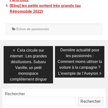
[Blog] les petits sortent très grands (au
Rétromobile 2022)
Echos de passionnés
Navigation
Previous
Next
Dernière actualité pour
Cela circule sur
post:
post:
de
les passionnés :
internet : Les grandes
Comment moins utiliser la
désillusions. Subaru
l’article
voiture à la campagne ?
Vanille, un petit
monospace
L’exemple de l’Aveyron
complètement dingue
Rechercher
Rechercher