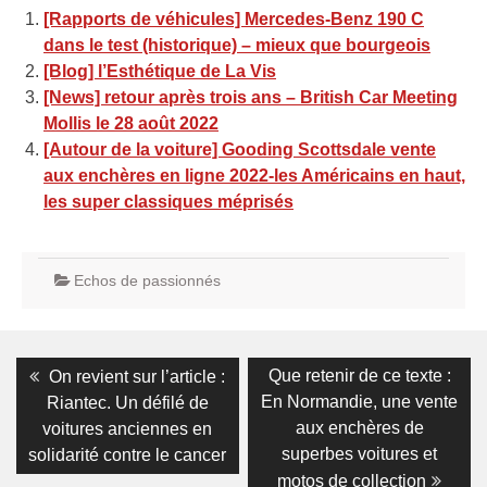
[Rapports de véhicules] Mercedes-Benz 190 C
dans le test (historique) – mieux que bourgeois
[Blog] l’Esthétique de La Vis
[News] retour après trois ans – British Car Meeting
Mollis le 28 août 2022
[Autour de la voiture] Gooding Scottsdale vente
aux enchères en ligne 2022-les Américains en haut,
les super classiques méprisés
Echos de passionnés
Navigation
Previous
Next
Que retenir de ce texte :
On revient sur l’article :
post:
post:
de
En Normandie, une vente
Riantec. Un défilé de
aux enchères de
voitures anciennes en
l’article
superbes voitures et
solidarité contre le cancer
motos de collection