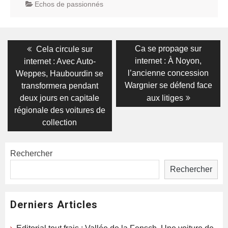
Echos de passionnés
Navigation
Previous
Next
Ca se propage sur
Cela circule sur
post:
post:
de
internet : À Noyon,
internet : Avec Auto-
l’ancienne concession
Weppes, Haubourdin se
l’article
Wargnier se défend face
transformera pendant
deux jours en capitale
aux litiges
régionale des voitures de
collection
Rechercher
Rechercher
Derniers Articles