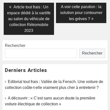
Navigation
Previous
Next
A voir cette parution : la
Article tout frais : Un
post:
post:
de
solution pour contourner
espace dédié à la vanlife
au salon du véhicule de
les grèves ?
l’article
collection Rétromobile
2023
Rechercher
Rechercher
Derniers Articles
Editorial tout frais : Vallée de la Fensch. Une voiture de
collection coûte-t-elle vraiment plus cher à entretenir ?
A découvrir : « C’est sans aucun doute la première
voiture électrique de collection »