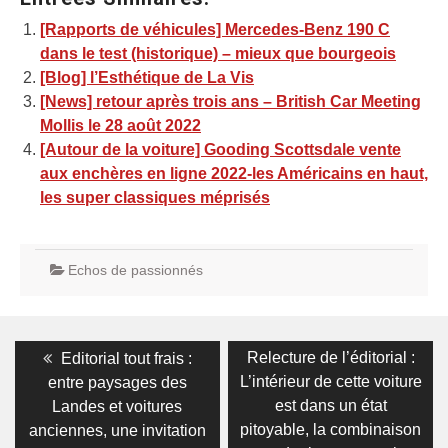
[Rapports de véhicules] Mercedes-Benz 190 C
dans le test (historique) – mieux que bourgeois
[Blog] l’Esthétique de La Vis
[News] retour après trois ans – British Car Meeting
Mollis le 28 août 2022
[Autour de la voiture] Gooding Scottsdale vente
aux enchères en ligne 2022-les Américains en haut,
les super classiques méprisés
Echos de passionnés
Navigation
Previous
Next
Relecture de l’éditorial :
Editorial tout frais :
post:
post:
de
L’intérieur de cette voiture
entre paysages des
est dans un état
Landes et voitures
l’article
pitoyable, la combinaison
anciennes, une invitation