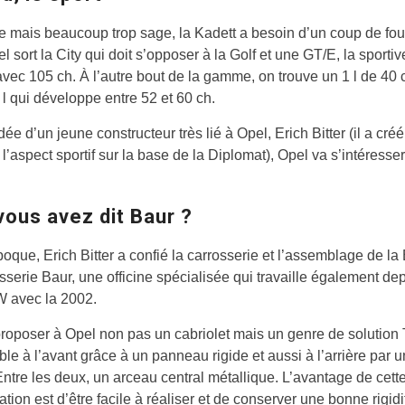
le mais beaucoup trop sage, la Kadett a besoin d’un coup de fou
l sort la City qui doit s’opposer à la Golf et une GT/E, la sportiv
ec 105 ch. À l’autre bout de la gamme, on trouve un 1 l de 40 c
 l qui développe entre 52 et 60 ch.
ée d’un jeune constructeur très lié à Opel, Erich Bitter (il a créé 
l’aspect sportif sur la base de la Diplomat), Opel va s’intéresse
vous avez dit Baur ?
poque, Erich Bitter a confié la carrosserie et l’assemblage de la
osserie Baur, une officine spécialisée qui travaille également d
 avec la 2002.
roposer à Opel non pas un cabriolet mais un genre de solution
le à l’avant grâce à un panneau rigide et aussi à l’arrière par 
 Entre les deux, un arceau central métallique. L’avantage de cett
ation est d’être facile à réaliser et de conserver une bonne rigidi