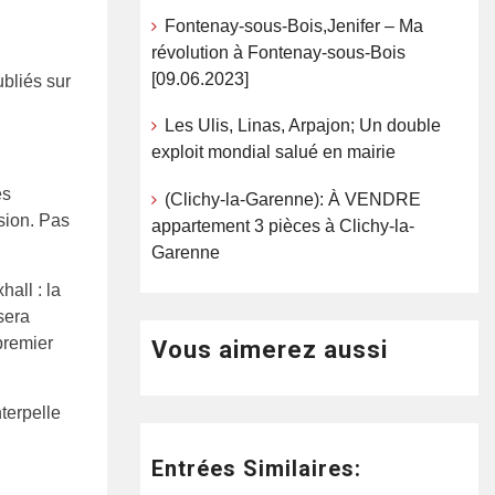
Fontenay-sous-Bois,Jenifer – Ma
révolution à Fontenay-sous-Bois
[09.06.2023]
ubliés sur
Les Ulis, Linas, Arpajon; Un double
exploit mondial salué en mairie
es
(Clichy-la-Garenne): À VENDRE
sion. Pas
appartement 3 pièces à Clichy-la-
Garenne
all : la
sera
premier
Vous aimerez aussi
terpelle
Entrées Similaires: