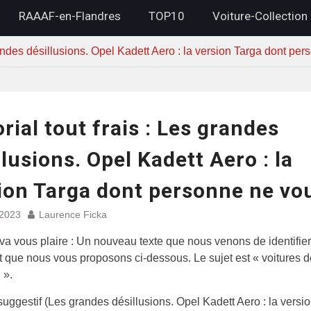
RAAAF-en-Flandres
TOP10
Voiture-Collection
grandes désillusions. Opel Kadett Aero : la version Targa dont per
orial tout frais : Les grandes
llusions. Opel Kadett Aero : la
ion Targa dont personne ne vou
 2023
Laurence Ficka
 va vous plaire : Un nouveau texte que nous venons de identifier
et que nous vous proposons ci-dessous. Le sujet est « voitures d
 ».
 suggestif (Les grandes désillusions. Opel Kadett Aero : la versi