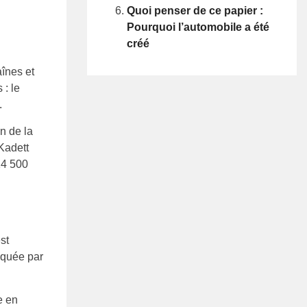
Quoi penser de ce papier :
Pourquoi l’automobile a été
créé
aînes et
 : le
.
in de la
 Kadett
14 500
st
riquée par
e en