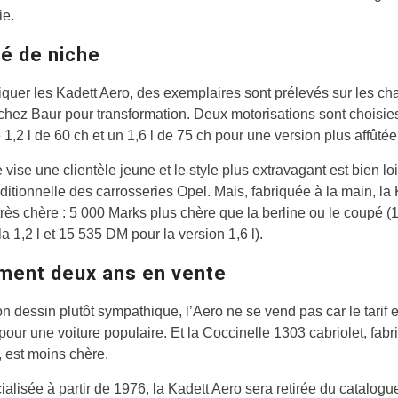
ie.
é de niche
iquer les Kadett Aero, des exemplaires sont prélevés sur les ch
hez Baur pour transformation. Deux motorisations sont choisies
 1,2 l de 60 ch et un 1,6 l de 75 ch pour une version plus affûtée
e vise une clientèle jeune et le style plus extravagant est bien lo
aditionnelle des carrosseries Opel. Mais, fabriquée à la main, la
très chère : 5 000 Marks plus chère que la berline ou le coupé (
a 1,2 l et 15 535 DM pour la version 1,6 l).
ment deux ans en vente
n dessin plutôt sympathique, l’Aero ne se vend pas car le tarif e
f pour une voiture populaire. Et la Coccinelle 1303 cabriolet, fab
 est moins chère.
lisée à partir de 1976, la Kadett Aero sera retirée du catalogu