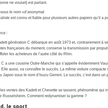
onne ne voulait) est parlant.
sous le nom «d’anonymat
rialiste est connu et fiable pour plusieurs autres papiers qu’il a p
rce :
dett génération C débarque en août 1973 et, contrairement à s
tes françaises du moment, conserve la transmission par propul
ffoler les acheteurs de l’autre côté du Rhin.
 C a une cousine Outre-Manche qui s’appelle évidemment Vauxh
 Elle aussi, va connaître le succès. La même voiture compacte 
 Japon sous le nom d’Isuzu Gemini. Le succès, c’est dans un 
les ventes des Kadett et Chevette se tassent, phénomène qui in
de Russelsheim. Comment redynamiser la gamme ?
d, le sport