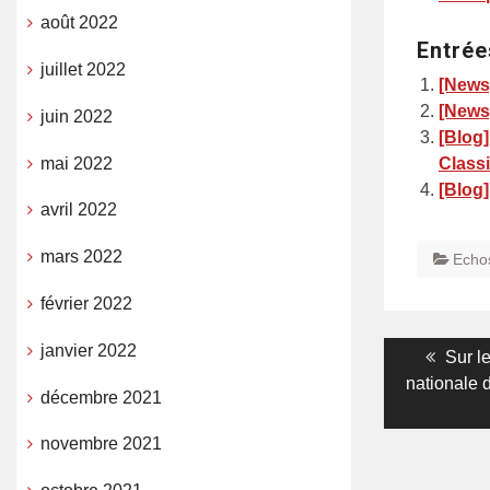
août 2022
Entrée
juillet 2022
[News]
[News]
juin 2022
[Blog]
mai 2022
Class
[Blog]
avril 2022
mars 2022
Echo
février 2022
janvier 2022
Navigati
Previ
Sur l
post:
nationale 
de
décembre 2021
l’article
novembre 2021