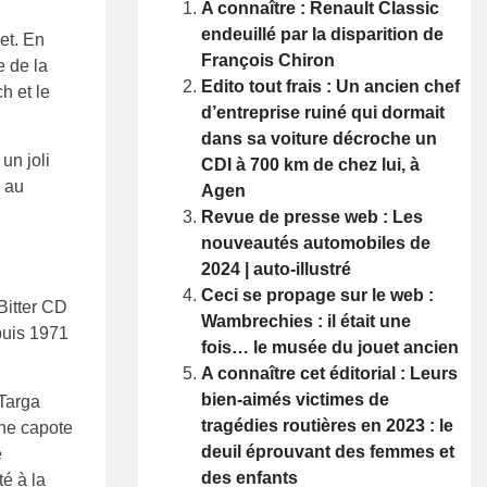
A connaître : Renault Classic
endeuillé par la disparition de
et. En
François Chiron
e de la
Edito tout frais : Un ancien chef
h et le
d’entreprise ruiné qui dormait
dans sa voiture décroche un
un joli
CDI à 700 km de chez lui, à
r au
Agen
Revue de presse web : Les
nouveautés automobiles de
2024 | auto-illustré
Ceci se propage sur le web :
 Bitter CD
Wambrechies : il était une
epuis 1971
fois… le musée du jouet ancien
A connaître cet éditorial : Leurs
bien-aimés victimes de
 Targa
tragédies routières en 2023 : le
une capote
deuil éprouvant des femmes et
e
des enfants
té à la