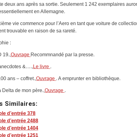
te deux ans après sa sortie. Seulement 1 242 exemplaires auron
essentiellement en Allemagne.
ème vie commence pour l’Aero en tant que voiture de collectio
ment trouvable en raison de sa rareté.
phie :
D 19.,
Ouvrage
Recommnandé par la presse.
 anecdotes &….,
Le livre
.
00 ans – coffret.,
Ouvrage
. A emprunter en bibliothèque.
 Delta de mon père.,
Ouvrage
.
s Similaires:
le d’entrée 378
le d’entrée 2488
le d’entrée 1404
le d’entrée 1251