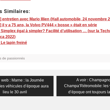
s Similaires:
 entretien avec Mario Illien (Hall automobile, 24 novembre 
 il y a 75 ans, la Volvo PV444 « bosse » était en série
 Simplex égal à simpler? Facilité d’utilisation … (sur la Tec
ica 2022)
 Le lapin freiné
s de passionnés
on
ous
Next
A voir : Champagn
e web : Marne : la Journée
post:
Champa’Rétromobile: les 
des véhicules d’époque aura
lieu le 30 avril
d’époque ont toujours la