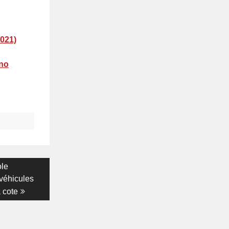
2021)
hno
ole
véhicules
 cote