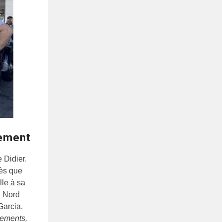
lement
e Didier.
cès que
ille à sa
u Nord
Garcia,
lements,