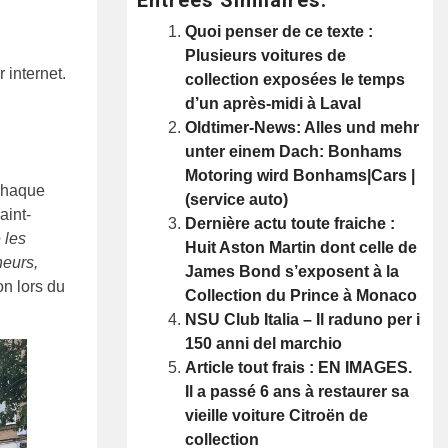
Quoi penser de ce texte :
Plusieurs voitures de
 internet.
collection exposées le temps
d’un après-midi à Laval
Oldtimer-News: Alles und mehr
unter einem Dach: Bonhams
Motoring wird Bonhams|Cars |
 Chaque
(service auto)
aint-
Dernière actu toute fraiche :
 les
Huit Aston Martin dont celle de
neurs,
James Bond s’exposent à la
on lors du
Collection du Prince à Monaco
NSU Club Italia – Il raduno per i
150 anni del marchio
Article tout frais : EN IMAGES.
Il a passé 6 ans à restaurer sa
vieille voiture Citroën de
collection