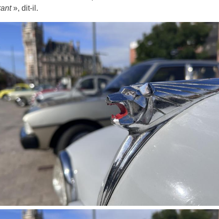
rant
», dit-il.