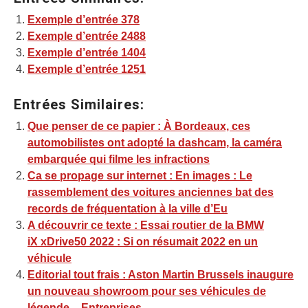
Exemple d’entrée 378
Exemple d’entrée 2488
Exemple d’entrée 1404
Exemple d’entrée 1251
Entrées Similaires:
Que penser de ce papier : À Bordeaux, ces
automobilistes ont adopté la dashcam, la caméra
embarquée qui filme les infractions
Ca se propage sur internet : En images : Le
rassemblement des voitures anciennes bat des
records de fréquentation à la ville d’Eu
A découvrir ce texte : Essai routier de la BMW
iX xDrive50 2022 : Si on résumait 2022 en un
véhicule
Editorial tout frais : Aston Martin Brussels inaugure
un nouveau showroom pour ses véhicules de
légende – Entreprises