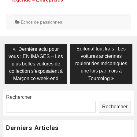
Echos de passionnés
Navigation
Previous
Next
Editorial tout frais : Les
Dernière actu pour
post:
post:
de
voitures anciennes
vous : EN IMAGES – Les
roulent des mécaniques
plus belles voitures de
l’article
une fois par mois à
collection s’exposaient à
Marçon ce week-end
Tourcoing
Rechercher
Rechercher
Derniers Articles