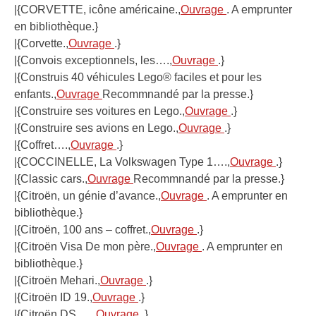
|{CORVETTE, icône américaine.,
Ouvrage
. A emprunter
en bibliothèque.}
|{Corvette.,
Ouvrage
.}
|{Convois exceptionnels, les….,
Ouvrage
.}
|{Construis 40 véhicules Lego® faciles et pour les
enfants.,
Ouvrage
Recommnandé par la presse.}
|{Construire ses voitures en Lego.,
Ouvrage
.}
|{Construire ses avions en Lego.,
Ouvrage
.}
|{Coffret….,
Ouvrage
.}
|{COCCINELLE, La Volkswagen Type 1….,
Ouvrage
.}
|{Classic cars.,
Ouvrage
Recommnandé par la presse.}
|{Citroën, un génie d’avance.,
Ouvrage
. A emprunter en
bibliothèque.}
|{Citroën, 100 ans – coffret.,
Ouvrage
.}
|{Citroën Visa De mon père.,
Ouvrage
. A emprunter en
bibliothèque.}
|{Citroën Mehari.,
Ouvrage
.}
|{Citroën ID 19.,
Ouvrage
.}
|{Citroën DS,….,
Ouvrage
.}