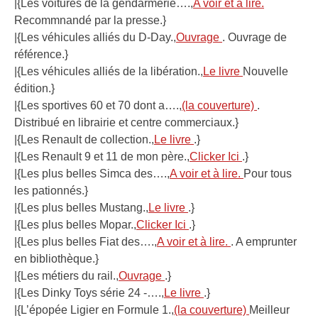
|{Les voitures de la gendarmerie….,
A voir et à lire.
Recommnandé par la presse.}
|{Les véhicules alliés du D-Day.,
Ouvrage
. Ouvrage de
référence.}
|{Les véhicules alliés de la libération.,
Le livre
Nouvelle
édition.}
|{Les sportives 60 et 70 dont a….,
(la couverture)
.
Distribué en librairie et centre commerciaux.}
|{Les Renault de collection.,
Le livre
.}
|{Les Renault 9 et 11 de mon père.,
Clicker Ici
.}
|{Les plus belles Simca des….,
A voir et à lire.
Pour tous
les pationnés.}
|{Les plus belles Mustang.,
Le livre
.}
|{Les plus belles Mopar.,
Clicker Ici
.}
|{Les plus belles Fiat des….,
A voir et à lire.
. A emprunter
en bibliothèque.}
|{Les métiers du rail.,
Ouvrage
.}
|{Les Dinky Toys série 24 -….,
Le livre
.}
|{L’épopée Ligier en Formule 1.,
(la couverture)
Meilleur