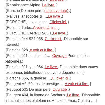
|{Renaissance Alpine.,
Le livre
.}
|{Rancho De mon père.,
(la couverture)
.}
|{Rallyes, anecdotes &….,
Le livre
.}
|{PORSCHE, l’excellence.,
Clicker Ici
.}
|{Porsche Turbo.,
A voir et à lire.
.}
|{PORSCHE CARRERA GT.,
Le livre
.}
|{Porsche 944-924-968.,
Clicker Ici
. Disponible sur
internet.}
|{Porsche 928.,
A voir et à lire.
.}
|{Porsche 911, le plaisir à….,
Ouvrage
Pour tous les
pationnés.}
|{Porsche 911 type 964.,
Le livre
. Disponible dans toutes
les bonnes bibliothèques de votre département.}
|{Porsche 356, la genèse….,
Clicker Ici
.}
|{Peugeot V6, 50 ans de prestige….,
A voir et à lire.
.}
|{Peugeot 505 De mon père.,
Ouvrage
.}
|{Peugeot 404, la lionne de Sochaux.,
Le livre
. Disponible
à l’achat sur les plateformes Amazon, Fnac, Cultura ….}