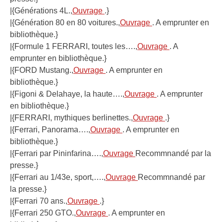
|{Générations 4L.,
Ouvrage
.}
|{Génération 80 en 80 voitures.,
Ouvrage
. A emprunter en
bibliothèque.}
|{Formule 1 FERRARI, toutes les….,
Ouvrage
. A
emprunter en bibliothèque.}
|{FORD Mustang.,
Ouvrage
. A emprunter en
bibliothèque.}
|{Figoni & Delahaye, la haute….,
Ouvrage
. A emprunter
en bibliothèque.}
|{FERRARI, mythiques berlinettes.,
Ouvrage
.}
|{Ferrari, Panorama….,
Ouvrage
. A emprunter en
bibliothèque.}
|{Ferrari par Pininfarina….,
Ouvrage
Recommnandé par la
presse.}
|{Ferrari au 1/43e, sport,….,
Ouvrage
Recommnandé par
la presse.}
|{Ferrari 70 ans.,
Ouvrage
.}
|{Ferrari 250 GTO.,
Ouvrage
. A emprunter en