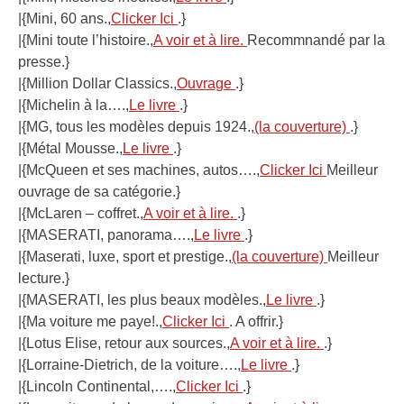
|{Mini, 60 ans.,
Clicker Ici
.}
|{Mini toute l’histoire.,
A voir et à lire.
Recommnandé par la
presse.}
|{Million Dollar Classics.,
Ouvrage
.}
|{Michelin à la….,
Le livre
.}
|{MG, tous les modèles depuis 1924.,
(la couverture)
.}
|{Métal Mousse.,
Le livre
.}
|{McQueen et ses machines, autos….,
Clicker Ici
Meilleur
ouvrage de sa catégorie.}
|{McLaren – coffret.,
A voir et à lire.
.}
|{MASERATI, panorama….,
Le livre
.}
|{Maserati, luxe, sport et prestige.,
(la couverture)
Meilleur
lecture.}
|{MASERATI, les plus beaux modèles.,
Le livre
.}
|{Ma voiture me paye!.,
Clicker Ici
. A offrir.}
|{Lotus Elise, retour aux sources.,
A voir et à lire.
.}
|{Lorraine-Dietrich, de la voiture….,
Le livre
.}
|{Lincoln Continental,….,
Clicker Ici
.}