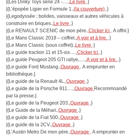
|{Les Dinky Toys série 24 -….,
Le livre
.}
|{L’épopée Ligier en Formule 1.,
(la couverture)
.}
|{Legodyssée ; bolides, vaisseaux et autres véhicules à
construire en briques.,
Le livre
.}
|{Le RENAULT SCENIC de mon père.,
Clicker Ici
. A offrir.}
|{Le Mans Classic 2018 – coffret.,
A voir et à lire.
.}
|{Le Mans Classic (sous coffret).,
Le livre
.}
|{Le guide traction 11 et 15-six….,
Clicker Ici
.}
|{Le guide Peugeot 205 GTI rallye,….,
A voir et à lire.
.}
|{Le guide Ford Mustang.,
Ouvrage
. A emprunter en
bibliothèque.}
|{Le guide de la Renault 4L.,
Ouvrage
.}
|{Le guide de la Porsche 911….,
Ouvrage
Recommnandé
par la presse.}
|{Le guide de la Peugeot 203.,
Ouvrage
.}
|{Le Guide de la Méhari.,
Ouvrage
.}
|{Le guide de la Fiat 500.,
Ouvrage
.}
|{Le guide de la 2CV.,
Ouvrage
.}
|{L’Austin Metro De mon père.,
Ouvrage
. A emprunter en