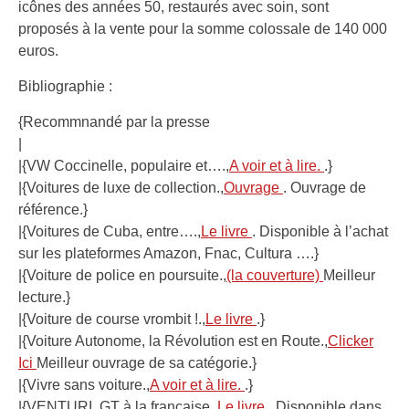
icônes des années 50, restaurés avec soin, sont
proposés à la vente pour la somme colossale de 140 000
euros.
Bibliographie :
{Recommnandé par la presse
|
|{VW Coccinelle, populaire et….,
A voir et à lire.
.}
|{Voitures de luxe de collection.,
Ouvrage
. Ouvrage de
référence.}
|{Voitures de Cuba, entre….,
Le livre
. Disponible à l’achat
sur les plateformes Amazon, Fnac, Cultura ….}
|{Voiture de police en poursuite.,
(la couverture)
Meilleur
lecture.}
|{Voiture de course vrombit !.,
Le livre
.}
|{Voiture Autonome, la Révolution est en Route.,
Clicker
Ici
Meilleur ouvrage de sa catégorie.}
|{Vivre sans voiture.,
A voir et à lire.
.}
|{VENTURI, GT à la française.,
Le livre
. Disponible dans