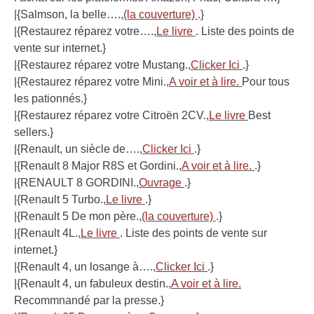
|{Salmson, la belle….,
(la couverture)
.}
|{Restaurez réparez votre….,
Le livre
. Liste des points de
vente sur internet.}
|{Restaurez réparez votre Mustang.,
Clicker Ici
.}
|{Restaurez réparez votre Mini.,
A voir et à lire.
Pour tous
les pationnés.}
|{Restaurez réparez votre Citroën 2CV.,
Le livre
Best
sellers.}
|{Renault, un siècle de….,
Clicker Ici
.}
|{Renault 8 Major R8S et Gordini.,
A voir et à lire.
.}
|{RENAULT 8 GORDINI.,
Ouvrage
.}
|{Renault 5 Turbo.,
Le livre
.}
|{Renault 5 De mon père.,
(la couverture)
.}
|{Renault 4L.,
Le livre
. Liste des points de vente sur
internet.}
|{Renault 4, un losange à….,
Clicker Ici
.}
|{Renault 4, un fabuleux destin.,
A voir et à lire.
Recommnandé par la presse.}