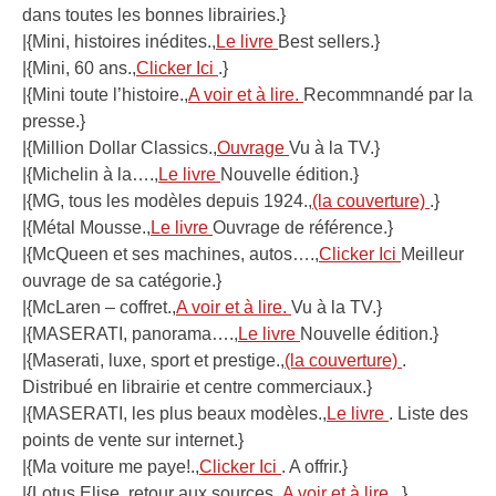
dans toutes les bonnes librairies.}
|{Mini, histoires inédites.,
Le livre
Best sellers.}
|{Mini, 60 ans.,
Clicker Ici
.}
|{Mini toute l’histoire.,
A voir et à lire.
Recommnandé par la
presse.}
|{Million Dollar Classics.,
Ouvrage
Vu à la TV.}
|{Michelin à la….,
Le livre
Nouvelle édition.}
|{MG, tous les modèles depuis 1924.,
(la couverture)
.}
|{Métal Mousse.,
Le livre
Ouvrage de référence.}
|{McQueen et ses machines, autos….,
Clicker Ici
Meilleur
ouvrage de sa catégorie.}
|{McLaren – coffret.,
A voir et à lire.
Vu à la TV.}
|{MASERATI, panorama….,
Le livre
Nouvelle édition.}
|{Maserati, luxe, sport et prestige.,
(la couverture)
.
Distribué en librairie et centre commerciaux.}
|{MASERATI, les plus beaux modèles.,
Le livre
. Liste des
points de vente sur internet.}
|{Ma voiture me paye!.,
Clicker Ici
. A offrir.}
|{Lotus Elise, retour aux sources.,
A voir et à lire.
.}