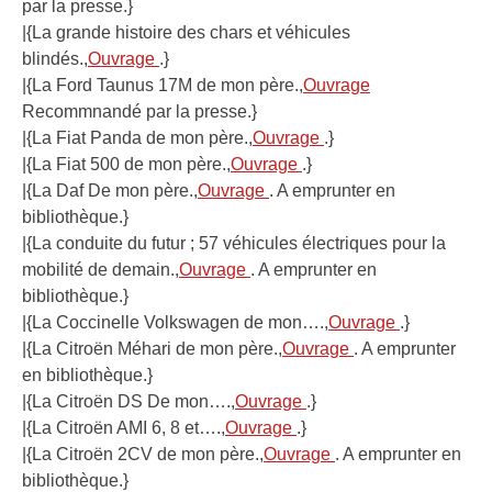
par la presse.}
|{La grande histoire des chars et véhicules
blindés.,
Ouvrage
.}
|{La Ford Taunus 17M de mon père.,
Ouvrage
Recommnandé par la presse.}
|{La Fiat Panda de mon père.,
Ouvrage
.}
|{La Fiat 500 de mon père.,
Ouvrage
.}
|{La Daf De mon père.,
Ouvrage
. A emprunter en
bibliothèque.}
|{La conduite du futur ; 57 véhicules électriques pour la
mobilité de demain.,
Ouvrage
. A emprunter en
bibliothèque.}
|{La Coccinelle Volkswagen de mon….,
Ouvrage
.}
|{La Citroën Méhari de mon père.,
Ouvrage
. A emprunter
en bibliothèque.}
|{La Citroën DS De mon….,
Ouvrage
.}
|{La Citroën AMI 6, 8 et….,
Ouvrage
.}
|{La Citroën 2CV de mon père.,
Ouvrage
. A emprunter en
bibliothèque.}