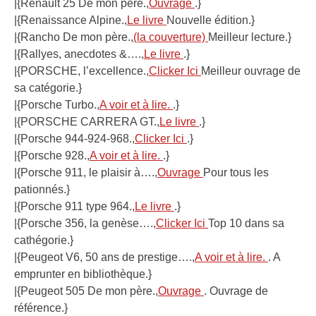
|{Renault 25 De mon père.,
Ouvrage
.}
|{Renaissance Alpine.,
Le livre
Nouvelle édition.}
|{Rancho De mon père.,
(la couverture)
Meilleur lecture.}
|{Rallyes, anecdotes &….,
Le livre
.}
|{PORSCHE, l’excellence.,
Clicker Ici
Meilleur ouvrage de
sa catégorie.}
|{Porsche Turbo.,
A voir et à lire.
.}
|{PORSCHE CARRERA GT.,
Le livre
.}
|{Porsche 944-924-968.,
Clicker Ici
.}
|{Porsche 928.,
A voir et à lire.
.}
|{Porsche 911, le plaisir à….,
Ouvrage
Pour tous les
pationnés.}
|{Porsche 911 type 964.,
Le livre
.}
|{Porsche 356, la genèse….,
Clicker Ici
Top 10 dans sa
cathégorie.}
|{Peugeot V6, 50 ans de prestige….,
A voir et à lire.
. A
emprunter en bibliothèque.}
|{Peugeot 505 De mon père.,
Ouvrage
. Ouvrage de
référence.}