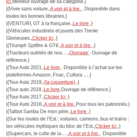
Ici
Meilleur ouvrage de sa catégorie.}
|{Vivre sans voiture.,
A voir et à lire.
. Disponible dans
toutes les bonnes librairies.}
|{VENTURI, GT à la française.,
Le livre
.}
|{Véhicules industriels et jouets des Trente
Glorieuses.,
Clicker Ici
.}
|{Triumph Spitfire & GT6.,
A voir et à lire.
.}
|{Tracteurs oubliés de nos….,
Ouvrage
. Ouvrage de
référence.}
|{Tour Auto 2021.,
Le livre
. Disponible à l’achat sur les
plateformes Amazon, Fnac, Cultura ….}
|{Tour Auto 2019.,
(la couverture)
.}
|{Tour auto 2018.,
Le livre
Ouvrage de référence.}
|{Tour Auto 2017.,
Clicker Ici
.}
|{Tour Auto 2016.,
A voir et à lire.
Pour tous les pationnés.}
|{Talbot Samba De mon père.,
Le livre
.}
|{Sur les routes de l’Est ; voitures, camions, bus et trains :
les véhicules mythiques du bloc de l’Est.,
Clicker Ici
.}
|{Supercars, le culte de la….,
A voir et à lire.
. Disponible