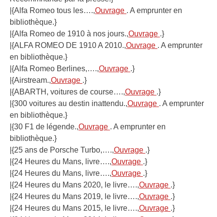
|{Alfa Romeo tous les….,
Ouvrage
. A emprunter en
bibliothèque.}
|{Alfa Romeo de 1910 à nos jours.,
Ouvrage
.}
|{ALFA ROMEO DE 1910 A 2010.,
Ouvrage
. A emprunter
en bibliothèque.}
|{Alfa Romeo Berlines,….,
Ouvrage
.}
|{Airstream.,
Ouvrage
.}
|{ABARTH, voitures de course….,
Ouvrage
.}
|{300 voitures au destin inattendu.,
Ouvrage
. A emprunter
en bibliothèque.}
|{30 F1 de légende.,
Ouvrage
. A emprunter en
bibliothèque.}
|{25 ans de Porsche Turbo,….,
Ouvrage
.}
|{24 Heures du Mans, livre….,
Ouvrage
.}
|{24 Heures du Mans, livre….,
Ouvrage
.}
|{24 Heures du Mans 2020, le livre….,
Ouvrage
.}
|{24 Heures du Mans 2019, le livre….,
Ouvrage
.}
|{24 Heures du Mans 2015, le livre….,
Ouvrage
.}