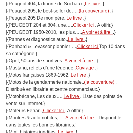
|{Peugeot 404, la lionne de Sochaux.,
Le livre
.}
|{Peugeot 205, le best-seller de….,
(la couverture)
.}
|{Peugeot 205 De mon père.,
Le livre
.}
|{PEUGEOT 204 et 304, une….,
Clicker Ici
. A offrir.}
|{PEUGEOT 1950-2010, les plus….,
A voir et à lire.
.}
|{Pannes et diagnostics auto.,
Le livre
.}
|{Panhard & Levassor pionnier….,
Clicker Ici
Top 10 dans
sa cathégorie.}
|{Opel, 50 ans de sportives.,
A voir et à lire.
.}
|{Mustang, reflets d’une légende.,
Ouvrage
.}
|{Motos françaises 1869-1962.,
Le livre
.}
|{Motos de la gendarmerie nationale.,
(la couverture)
.
Distribué en librairie et centre commerciaux.}
|{Motobécane, Les deux….,
Le livre
. Liste des points de
vente sur internet.}
|{Moteurs Ferrari.,
Clicker Ici
. A offrir.}
|{Montres & automobiles,….,
A voir et à lire.
. Disponible
dans toutes les bonnes librairies.}
|{Mini, histoires inédites.,
Le livre
.}