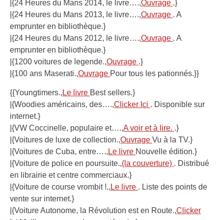
|{24 Heures du Mans 2014, le livre….,
Ouvrage
.}
|{24 Heures du Mans 2013, le livre….,
Ouvrage
. A
emprunter en bibliothèque.}
|{24 Heures du Mans 2012, le livre….,
Ouvrage
. A
emprunter en bibliothèque.}
|{1200 voitures de legende.,
Ouvrage
.}
|{100 ans Maserati.,
Ouvrage
Pour tous les pationnés.}}
{{Youngtimers.,
Le livre
Best sellers.}
|{Woodies américains, des….,
Clicker Ici
. Disponible sur
internet.}
|{VW Coccinelle, populaire et….,
A voir et à lire.
.}
|{Voitures de luxe de collection.,
Ouvrage
Vu à la TV.}
|{Voitures de Cuba, entre….,
Le livre
Nouvelle édition.}
|{Voiture de police en poursuite.,
(la couverture)
. Distribué
en librairie et centre commerciaux.}
|{Voiture de course vrombit !.,
Le livre
. Liste des points de
vente sur internet.}
|{Voiture Autonome, la Révolution est en Route.,
Clicker