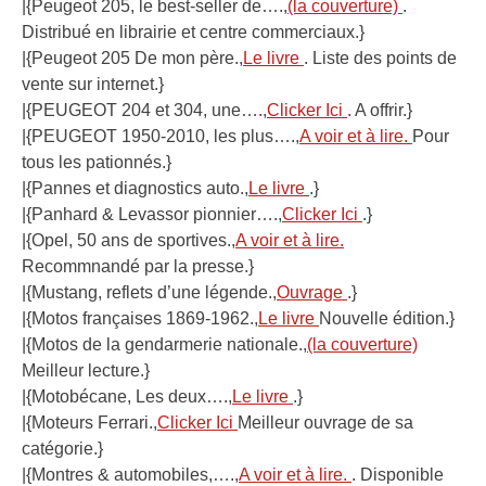
|{Peugeot 205, le best-seller de….,
(la couverture)
.
Distribué en librairie et centre commerciaux.}
|{Peugeot 205 De mon père.,
Le livre
. Liste des points de
vente sur internet.}
|{PEUGEOT 204 et 304, une….,
Clicker Ici
. A offrir.}
|{PEUGEOT 1950-2010, les plus….,
A voir et à lire.
Pour
tous les pationnés.}
|{Pannes et diagnostics auto.,
Le livre
.}
|{Panhard & Levassor pionnier….,
Clicker Ici
.}
|{Opel, 50 ans de sportives.,
A voir et à lire.
Recommnandé par la presse.}
|{Mustang, reflets d’une légende.,
Ouvrage
.}
|{Motos françaises 1869-1962.,
Le livre
Nouvelle édition.}
|{Motos de la gendarmerie nationale.,
(la couverture)
Meilleur lecture.}
|{Motobécane, Les deux….,
Le livre
.}
|{Moteurs Ferrari.,
Clicker Ici
Meilleur ouvrage de sa
catégorie.}
|{Montres & automobiles,….,
A voir et à lire.
. Disponible