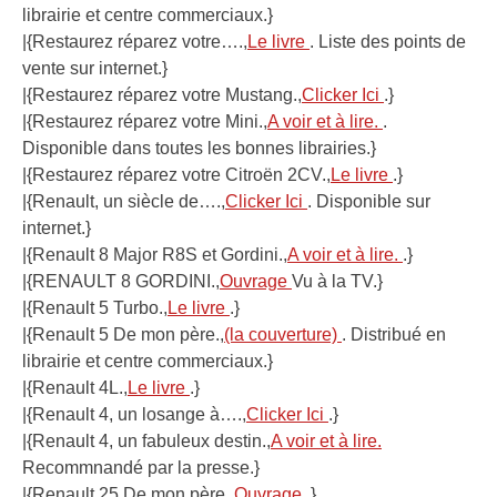
librairie et centre commerciaux.}
|{Restaurez réparez votre….,
Le livre
. Liste des points de
vente sur internet.}
|{Restaurez réparez votre Mustang.,
Clicker Ici
.}
|{Restaurez réparez votre Mini.,
A voir et à lire.
.
Disponible dans toutes les bonnes librairies.}
|{Restaurez réparez votre Citroën 2CV.,
Le livre
.}
|{Renault, un siècle de….,
Clicker Ici
. Disponible sur
internet.}
|{Renault 8 Major R8S et Gordini.,
A voir et à lire.
.}
|{RENAULT 8 GORDINI.,
Ouvrage
Vu à la TV.}
|{Renault 5 Turbo.,
Le livre
.}
|{Renault 5 De mon père.,
(la couverture)
. Distribué en
librairie et centre commerciaux.}
|{Renault 4L.,
Le livre
.}
|{Renault 4, un losange à….,
Clicker Ici
.}
|{Renault 4, un fabuleux destin.,
A voir et à lire.
Recommnandé par la presse.}
|{Renault 25 De mon père.,
Ouvrage
.}