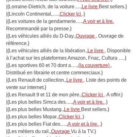
|{Lorraine-Dietrich, de la voiture….,
Le livre
Best sellers.}
|{Lincoln Continental,….,
Clicker Ici
.}
|{Les voitures de la gendarmerie….,
A voir et à lire.
Recommnandé par la presse.}
|{Les véhicules alliés du D-Day.,
Ouvrage
. Ouvrage de
référence.}
|{Les véhicules alliés de la libération.,
Le livre
. Disponible
à l’achat sur les plateformes Amazon, Fnac, Cultura ….}
|{Les sportives 60 et 70 dont a….,
(la couverture)
.
Distribué en librairie et centre commerciaux.}
|{Les Renault de collection.,
Le livre
. Liste des points de
vente sur internet.}
|{Les Renault 9 et 11 de mon père.,
Clicker Ici
. A offrir.}
|{Les plus belles Simca des….,
A voir et à lire.
.}
|{Les plus belles Mustang.,
Le livre
Best sellers.}
|{Les plus belles Mopar.,
Clicker Ici
.}
|{Les plus belles Fiat des….,
A voir et à lire.
.}
|{Les métiers du rail.,
Ouvrage
Vu à la TV.}