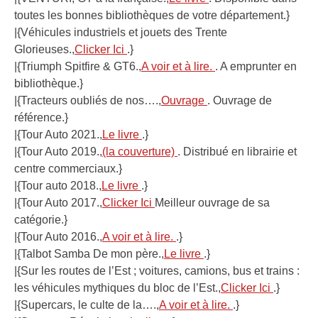
toutes les bonnes bibliothèques de votre département.}
|{Véhicules industriels et jouets des Trente
Glorieuses.,
Clicker Ici
.}
|{Triumph Spitfire & GT6.,
A voir et à lire.
. A emprunter en
bibliothèque.}
|{Tracteurs oubliés de nos….,
Ouvrage
. Ouvrage de
référence.}
|{Tour Auto 2021.,
Le livre
.}
|{Tour Auto 2019.,
(la couverture)
. Distribué en librairie et
centre commerciaux.}
|{Tour auto 2018.,
Le livre
.}
|{Tour Auto 2017.,
Clicker Ici
Meilleur ouvrage de sa
catégorie.}
|{Tour Auto 2016.,
A voir et à lire.
.}
|{Talbot Samba De mon père.,
Le livre
.}
|{Sur les routes de l’Est ; voitures, camions, bus et trains :
les véhicules mythiques du bloc de l’Est.,
Clicker Ici
.}
|{Supercars, le culte de la….,
A voir et à lire.
.}