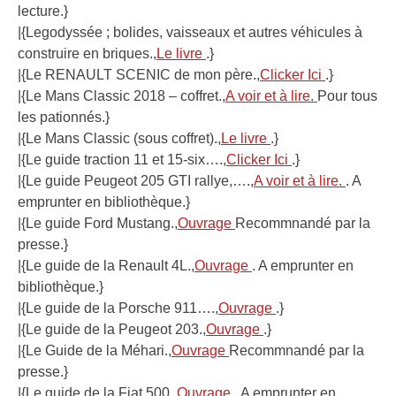
lecture.}
|{Legodyssée ; bolides, vaisseaux et autres véhicules à
construire en briques.,
Le livre
.}
|{Le RENAULT SCENIC de mon père.,
Clicker Ici
.}
|{Le Mans Classic 2018 – coffret.,
A voir et à lire.
Pour tous
les pationnés.}
|{Le Mans Classic (sous coffret).,
Le livre
.}
|{Le guide traction 11 et 15-six….,
Clicker Ici
.}
|{Le guide Peugeot 205 GTI rallye,….,
A voir et à lire.
. A
emprunter en bibliothèque.}
|{Le guide Ford Mustang.,
Ouvrage
Recommnandé par la
presse.}
|{Le guide de la Renault 4L.,
Ouvrage
. A emprunter en
bibliothèque.}
|{Le guide de la Porsche 911….,
Ouvrage
.}
|{Le guide de la Peugeot 203.,
Ouvrage
.}
|{Le Guide de la Méhari.,
Ouvrage
Recommnandé par la
presse.}
|{Le guide de la Fiat 500.,
Ouvrage
. A emprunter en