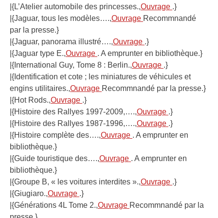
|{L’Atelier automobile des princesses.,
Ouvrage
.}
|{Jaguar, tous les modèles….,
Ouvrage
Recommnandé
par la presse.}
|{Jaguar, panorama illustré….,
Ouvrage
.}
|{Jaguar type E.,
Ouvrage
. A emprunter en bibliothèque.}
|{International Guy, Tome 8 : Berlin.,
Ouvrage
.}
|{Identification et cote ; les miniatures de véhicules et
engins utilitaires.,
Ouvrage
Recommnandé par la presse.}
|{Hot Rods.,
Ouvrage
.}
|{Histoire des Rallyes 1997-2009,….,
Ouvrage
.}
|{Histoire des Rallyes 1987-1996,….,
Ouvrage
.}
|{Histoire complète des….,
Ouvrage
. A emprunter en
bibliothèque.}
|{Guide touristique des….,
Ouvrage
. A emprunter en
bibliothèque.}
|{Groupe B, « les voitures interdites ».,
Ouvrage
.}
|{Giugiaro.,
Ouvrage
.}
|{Générations 4L Tome 2.,
Ouvrage
Recommnandé par la
presse.}