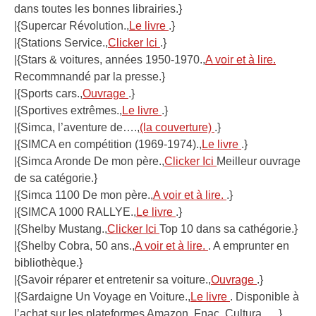
dans toutes les bonnes librairies.}
|{Supercar Révolution.,
Le livre
.}
|{Stations Service.,
Clicker Ici
.}
|{Stars & voitures, années 1950-1970.,
A voir et à lire.
Recommnandé par la presse.}
|{Sports cars.,
Ouvrage
.}
|{Sportives extrêmes.,
Le livre
.}
|{Simca, l’aventure de….,
(la couverture)
.}
|{SIMCA en compétition (1969-1974).,
Le livre
.}
|{Simca Aronde De mon père.,
Clicker Ici
Meilleur ouvrage
de sa catégorie.}
|{Simca 1100 De mon père.,
A voir et à lire.
.}
|{SIMCA 1000 RALLYE.,
Le livre
.}
|{Shelby Mustang.,
Clicker Ici
Top 10 dans sa cathégorie.}
|{Shelby Cobra, 50 ans.,
A voir et à lire.
. A emprunter en
bibliothèque.}
|{Savoir réparer et entretenir sa voiture.,
Ouvrage
.}
|{Sardaigne Un Voyage en Voiture.,
Le livre
. Disponible à
l’achat sur les plateformes Amazon, Fnac, Cultura ….}