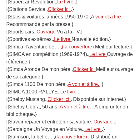
|{Supercar Révolution.,
Le livre
.}
|{Stations Service.,
Clicker Ici
.}
|{Stars & voitures, années 1950-1970.,
A voir et à lire.
Recommnandé par la presse.}
|{Sports cars.,
Ouvrage
Vu à la TV.}
|{Sportives extrêmes.,
Le livre
Nouvelle édition.}
|{Simca, l’aventure de….,
(la couverture)
Meilleur lecture.}
|{SIMCA en compétition (1969-1974).,
Le livre
Ouvrage de
référence.}
|{Simca Aronde De mon père.,
Clicker Ici
Meilleur ouvrage
de sa catégorie.}
|{Simca 1100 De mon père.,
A voir et à lire.
.}
|{SIMCA 1000 RALLYE.,
Le livre
.}
|{Shelby Mustang.,
Clicker Ici
. Disponible sur internet.}
|{Shelby Cobra, 50 ans.,
A voir et à lire.
. A emprunter en
bibliothèque.}
|{Savoir réparer et entretenir sa voiture.,
Ouvrage
.}
|{Sardaigne Un Voyage en Voiture.,
Le livre
.}
|{Salmson, la belle….,
(la couverture)
. Distribué en