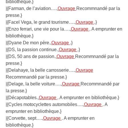
bibliothèque.}
|{Farman, de l’aviation….,
Ouvrage
Recommnandé par la
presse.}
|{Facel Vega, le grand tourisme….,
Ouvrage
.}
|{Enzo ferrari, une vie pour la….,
Ouvrage
. A emprunter en
bibliothèque.}
|{Dyane De mon père.,
Ouvrage
.}
|{DS, la passion continue.,
Ouvrage
.}
|{DS, 50 ans de passion.,
Ouvrage
Recommnandé par la
presse.}
|{Delahaye, la belle carrosserie….,
Ouvrage
Recommnandé par la presse.}
|{Delage, la belle voiture….,
Ouvrage
Recommnandé par
la presse.}
|{Décapotables.,
Ouvrage
. A emprunter en bibliothèque.}
|{Cycles motocyclettes automobiles….,
Ouvrage
. A
emprunter en bibliothèque.}
|{Corvette, sept….,
Ouvrage
. A emprunter en
bibliothèque.}