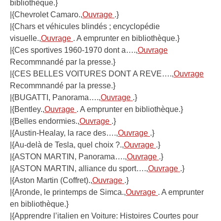
bibliothèque.}
|{Chevrolet Camaro.,
Ouvrage
.}
|{Chars et véhicules blindés ; encyclopédie
visuelle.,
Ouvrage
. A emprunter en bibliothèque.}
|{Ces sportives 1960-1970 dont a….,
Ouvrage
Recommnandé par la presse.}
|{CES BELLES VOITURES DONT A REVE….,
Ouvrage
Recommnandé par la presse.}
|{BUGATTI, Panorama….,
Ouvrage
.}
|{Bentley.,
Ouvrage
. A emprunter en bibliothèque.}
|{Belles endormies.,
Ouvrage
.}
|{Austin-Healay, la race des….,
Ouvrage
.}
|{Au-delà de Tesla, quel choix ?.,
Ouvrage
.}
|{ASTON MARTIN, Panorama….,
Ouvrage
.}
|{ASTON MARTIN, alliance du sport….,
Ouvrage
.}
|{Aston Martin (Coffret).,
Ouvrage
.}
|{Aronde, le printemps de Simca.,
Ouvrage
. A emprunter
en bibliothèque.}
|{Apprendre l’italien en Voiture: Histoires Courtes pour