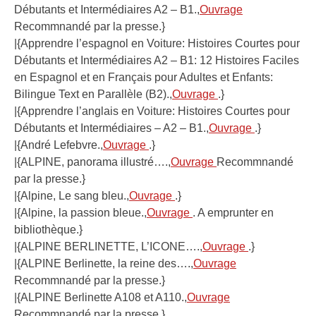
Débutants et Intermédiaires A2 – B1.,
Ouvrage
Recommnandé par la presse.}
|{Apprendre l’espagnol en Voiture: Histoires Courtes pour
Débutants et Intermédiaires A2 – B1: 12 Histoires Faciles
en Espagnol et en Français pour Adultes et Enfants:
Bilingue Text en Parallèle (B2).,
Ouvrage
.}
|{Apprendre l’anglais en Voiture: Histoires Courtes pour
Débutants et Intermédiaires – A2 – B1.,
Ouvrage
.}
|{André Lefebvre.,
Ouvrage
.}
|{ALPINE, panorama illustré….,
Ouvrage
Recommnandé
par la presse.}
|{Alpine, Le sang bleu.,
Ouvrage
.}
|{Alpine, la passion bleue.,
Ouvrage
. A emprunter en
bibliothèque.}
|{ALPINE BERLINETTE, L’ICONE….,
Ouvrage
.}
|{ALPINE Berlinette, la reine des….,
Ouvrage
Recommnandé par la presse.}
|{ALPINE Berlinette A108 et A110.,
Ouvrage
Recommnandé par la presse.}