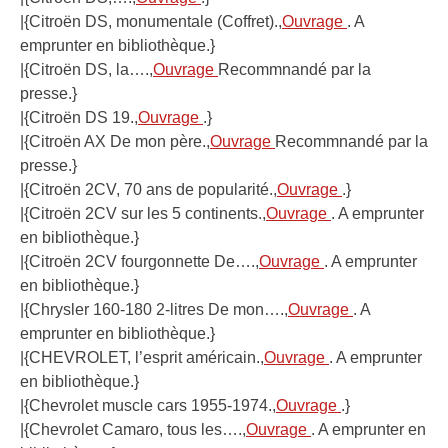
|{Citroën DS, monumentale (Coffret).,
Ouvrage
. A
emprunter en bibliothèque.}
|{Citroën DS, la….,
Ouvrage
Recommnandé par la
presse.}
|{Citroën DS 19.,
Ouvrage
.}
|{Citroën AX De mon père.,
Ouvrage
Recommnandé par la
presse.}
|{Citroën 2CV, 70 ans de popularité.,
Ouvrage
.}
|{Citroën 2CV sur les 5 continents.,
Ouvrage
. A emprunter
en bibliothèque.}
|{Citroën 2CV fourgonnette De….,
Ouvrage
. A emprunter
en bibliothèque.}
|{Chrysler 160-180 2-litres De mon….,
Ouvrage
. A
emprunter en bibliothèque.}
|{CHEVROLET, l’esprit américain.,
Ouvrage
. A emprunter
en bibliothèque.}
|{Chevrolet muscle cars 1955-1974.,
Ouvrage
.}
|{Chevrolet Camaro, tous les….,
Ouvrage
. A emprunter en