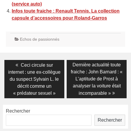
(service auto)
Infos toute fraiche : Renault Tennis. La collection
capsule d’accessoires pour Roland-Garros
Echos de passionnés
Navigation
Previous
Next
Dernière actualité toute
Ceci circule sur
post:
post:
de
fraiche : John Barnard : «
internet : une ex-collègue
L’aptitude de Prost à
du suspect Sylvain L. le
l’article
analyser la voiture était
décrit comme un
« prédateur sexuel »
incomparable »
Rechercher
Rechercher