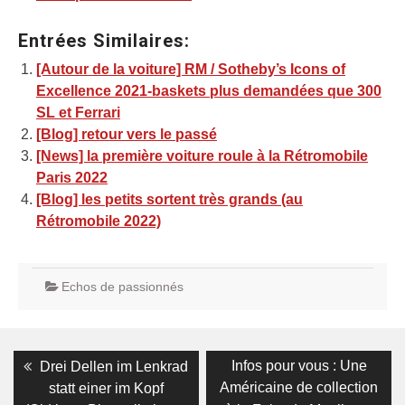
Entrées Similaires:
[Autour de la voiture] RM / Sotheby’s Icons of
Excellence 2021-baskets plus demandées que 300
SL et Ferrari
[Blog] retour vers le passé
[News] la première voiture roule à la Rétromobile
Paris 2022
[Blog] les petits sortent très grands (au
Rétromobile 2022)
Echos de passionnés
Navigation
Previous
Next
Infos pour vous : Une
Drei Dellen im Lenkrad
post:
post:
de
Américaine de collection
statt einer im Kopf