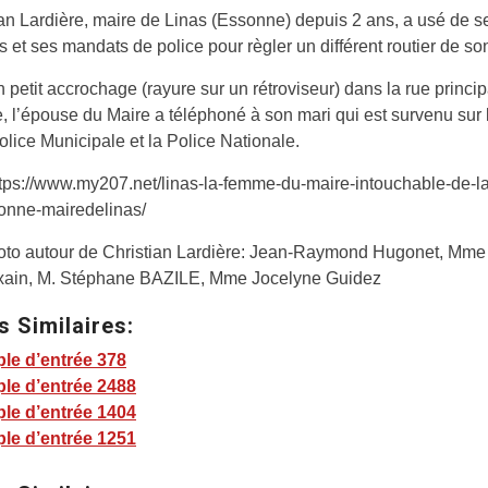
an Lardière, maire de Linas (Essonne) depuis 2 ans, a usé de s
 et ses mandats de police pour règler un différent routier de s
n petit accrochage (rayure sur un rétroviseur) dans la rue princip
l’épouse du Maire a téléphoné à son mari qui est survenu sur l
olice Municipale et la Police Nationale.
https://www.my207.net/linas-la-femme-du-maire-intouchable-de-la
onne-mairedelinas/
hoto autour de Christian Lardière: Jean-Raymond Hugonet, Mme
ixain, M. Stéphane BAZILE, Mme Jocelyne Guidez
s Similaires:
le d’entrée 378
le d’entrée 2488
le d’entrée 1404
le d’entrée 1251