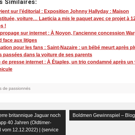
s Similaires:
ient sur l’éditorial : Exposition Johnny Hallyday : Maison
tituée, voiture… Laeticia a mis le paquet avec ce projet à 12
s !
propage sur internet : À Noyon, l’ancienne concession War
 face aux litiges
ation pour les fans : Saint-Nazaire : un bébé meurt après p
s passées dans la voiture de ses parents
de presse internet : À Étaples, un trio condamné après un
hicule
s de passionnés
on
Next
erre britannique Jaguar noch
Boldmen Gewinnspiel – Blog
post:
app 40 Jahren (Oldtimer-
l vom 12.12.2022) | (service