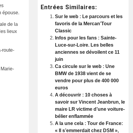
es
Entrées Similaires:
on épouse.
Sur le web : Le parcours et les
favoris de la Mercan’Tour
ale de la
Classic
es lieux
Infos pour les fans : Sainte-
Luce-sur-Loire. Les belles
-route-
anciennes se dévoilent ce 11
juin
Ca circule sur le web : Une
 Marie-
BMW de 1938 vient de se
vendre pour plus de 400 000
euros
A découvrir : 10 choses à
savoir sur Vincent Jeanbrun, le
maire LR victime d’une voiture-
bélier enflammée
A la une cela : Tour de France:
« Il s’emmerdait chez DSM »,