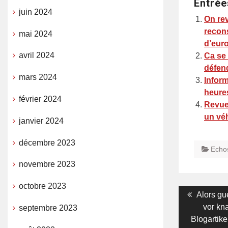
Entrée
juin 2024
On rev
recons
mai 2024
d’euro
avril 2024
Ca se 
défend
mars 2024
Inform
heure
février 2024
Revue 
un vé
janvier 2024
décembre 2023
Echo
novembre 2023
octobre 2023
Navigati
Previous
Alors gu
post:
vor kn
septembre 2023
de
Blogartike
l’article