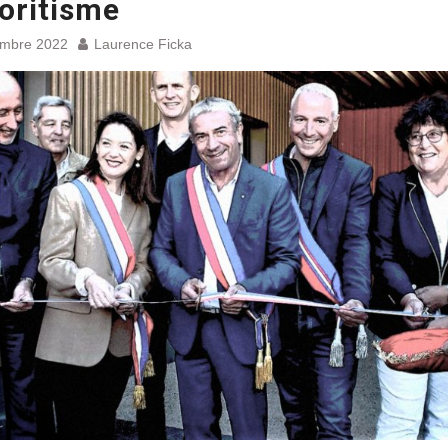
oritisme
embre 2022
Laurence Ficka