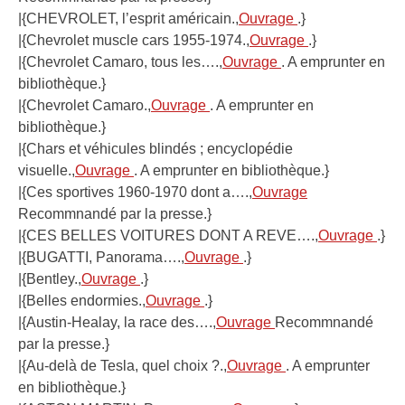
|{CHEVROLET, l’esprit américain.,
Ouvrage
.}
|{Chevrolet muscle cars 1955-1974.,
Ouvrage
.}
|{Chevrolet Camaro, tous les….,
Ouvrage
. A emprunter en
bibliothèque.}
|{Chevrolet Camaro.,
Ouvrage
. A emprunter en
bibliothèque.}
|{Chars et véhicules blindés ; encyclopédie
visuelle.,
Ouvrage
. A emprunter en bibliothèque.}
|{Ces sportives 1960-1970 dont a….,
Ouvrage
Recommnandé par la presse.}
|{CES BELLES VOITURES DONT A REVE….,
Ouvrage
.}
|{BUGATTI, Panorama….,
Ouvrage
.}
|{Bentley.,
Ouvrage
.}
|{Belles endormies.,
Ouvrage
.}
|{Austin-Healay, la race des….,
Ouvrage
Recommnandé
par la presse.}
|{Au-delà de Tesla, quel choix ?.,
Ouvrage
. A emprunter
en bibliothèque.}