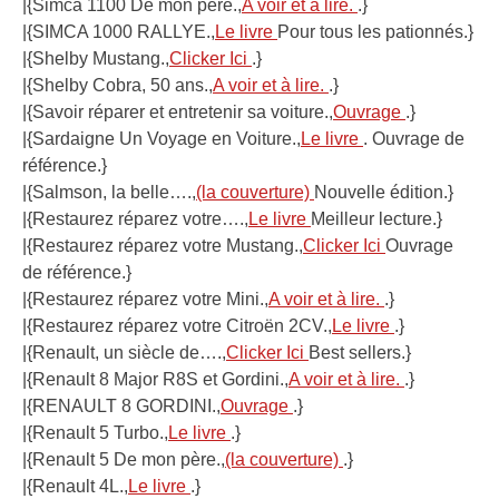
|{Simca 1100 De mon père.,
A voir et à lire.
.}
|{SIMCA 1000 RALLYE.,
Le livre
Pour tous les pationnés.}
|{Shelby Mustang.,
Clicker Ici
.}
|{Shelby Cobra, 50 ans.,
A voir et à lire.
.}
|{Savoir réparer et entretenir sa voiture.,
Ouvrage
.}
|{Sardaigne Un Voyage en Voiture.,
Le livre
. Ouvrage de
référence.}
|{Salmson, la belle….,
(la couverture)
Nouvelle édition.}
|{Restaurez réparez votre….,
Le livre
Meilleur lecture.}
|{Restaurez réparez votre Mustang.,
Clicker Ici
Ouvrage
de référence.}
|{Restaurez réparez votre Mini.,
A voir et à lire.
.}
|{Restaurez réparez votre Citroën 2CV.,
Le livre
.}
|{Renault, un siècle de….,
Clicker Ici
Best sellers.}
|{Renault 8 Major R8S et Gordini.,
A voir et à lire.
.}
|{RENAULT 8 GORDINI.,
Ouvrage
.}
|{Renault 5 Turbo.,
Le livre
.}
|{Renault 5 De mon père.,
(la couverture)
.}
|{Renault 4L.,
Le livre
.}