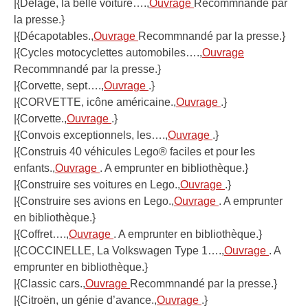
|{Delage, la belle voiture….,
Ouvrage
Recommnandé par
la presse.}
|{Décapotables.,
Ouvrage
Recommnandé par la presse.}
|{Cycles motocyclettes automobiles….,
Ouvrage
Recommnandé par la presse.}
|{Corvette, sept….,
Ouvrage
.}
|{CORVETTE, icône américaine.,
Ouvrage
.}
|{Corvette.,
Ouvrage
.}
|{Convois exceptionnels, les….,
Ouvrage
.}
|{Construis 40 véhicules Lego® faciles et pour les
enfants.,
Ouvrage
. A emprunter en bibliothèque.}
|{Construire ses voitures en Lego.,
Ouvrage
.}
|{Construire ses avions en Lego.,
Ouvrage
. A emprunter
en bibliothèque.}
|{Coffret….,
Ouvrage
. A emprunter en bibliothèque.}
|{COCCINELLE, La Volkswagen Type 1….,
Ouvrage
. A
emprunter en bibliothèque.}
|{Classic cars.,
Ouvrage
Recommnandé par la presse.}
|{Citroën, un génie d’avance.,
Ouvrage
.}