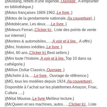
|{Mustang, reflets d’une légende.,
Ouvrage
. A emprunter
en bibliothèque.}
|{Motos françaises 1869-1962.,
Le livre
.}
|{Motos de la gendarmerie nationale.,
(la couverture)
.}
|{Motobécane, Les deux….,
Le livre
.}
|{Moteurs Ferrari.,
Clicker Ici
. Liste des points de vente
sur internet.}
|{Montres & automobiles,….,
A voir et à lire.
. A offrir.}
|{Mini, histoires inédites.,
Le livre
.}
|{Mini, 60 ans.,
Clicker Ici
Best sellers.}
|{Mini toute l’histoire.,
A voir et à lire.
Top 10 dans sa
cathégorie.}
|{Million Dollar Classics.,
Ouvrage
.}
|{Michelin à la….,
Le livre
. Ouvrage de référence.}
|{MG, tous les modèles depuis 1924.,
(la couverture)
.
Disponible à l’achat sur les plateformes Amazon, Fnac,
Cultura ….}
|{Métal Mousse.,
Le livre
Meilleur lecture.}
|{McQueen et ses machines, autos….,
Clicker Ici
. Liste