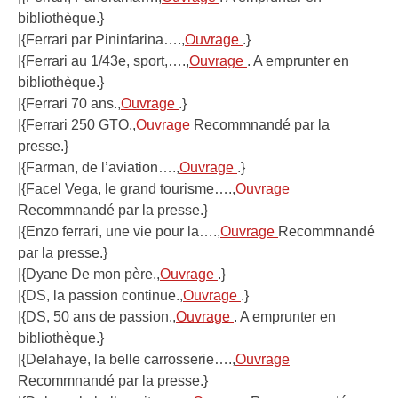
bibliothèque.}
|{Ferrari par Pininfarina….,
Ouvrage
.}
|{Ferrari au 1/43e, sport,….,
Ouvrage
. A emprunter en
bibliothèque.}
|{Ferrari 70 ans.,
Ouvrage
.}
|{Ferrari 250 GTO.,
Ouvrage
Recommnandé par la
presse.}
|{Farman, de l’aviation….,
Ouvrage
.}
|{Facel Vega, le grand tourisme….,
Ouvrage
Recommnandé par la presse.}
|{Enzo ferrari, une vie pour la….,
Ouvrage
Recommnandé
par la presse.}
|{Dyane De mon père.,
Ouvrage
.}
|{DS, la passion continue.,
Ouvrage
.}
|{DS, 50 ans de passion.,
Ouvrage
. A emprunter en
bibliothèque.}
|{Delahaye, la belle carrosserie….,
Ouvrage
Recommnandé par la presse.}