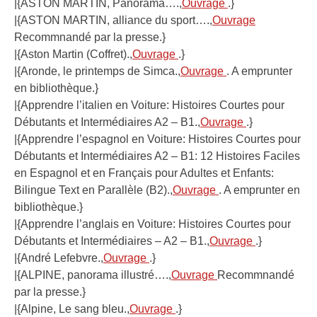
|{ASTON MARTIN, Panorama….,
Ouvrage
.}
|{ASTON MARTIN, alliance du sport….,
Ouvrage
Recommnandé par la presse.}
|{Aston Martin (Coffret).,
Ouvrage
.}
|{Aronde, le printemps de Simca.,
Ouvrage
. A emprunter
en bibliothèque.}
|{Apprendre l’italien en Voiture: Histoires Courtes pour
Débutants et Intermédiaires A2 – B1.,
Ouvrage
.}
|{Apprendre l’espagnol en Voiture: Histoires Courtes pour
Débutants et Intermédiaires A2 – B1: 12 Histoires Faciles
en Espagnol et en Français pour Adultes et Enfants:
Bilingue Text en Parallèle (B2).,
Ouvrage
. A emprunter en
bibliothèque.}
|{Apprendre l’anglais en Voiture: Histoires Courtes pour
Débutants et Intermédiaires – A2 – B1.,
Ouvrage
.}
|{André Lefebvre.,
Ouvrage
.}
|{ALPINE, panorama illustré….,
Ouvrage
Recommnandé
par la presse.}
|{Alpine, Le sang bleu.,
Ouvrage
.}