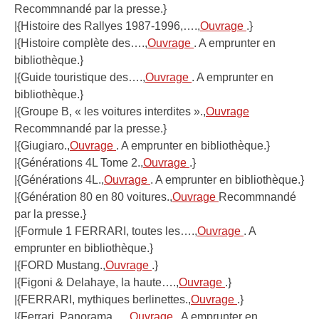
Recommnandé par la presse.}
|{Histoire des Rallyes 1987-1996,….,
Ouvrage
.}
|{Histoire complète des….,
Ouvrage
. A emprunter en
bibliothèque.}
|{Guide touristique des….,
Ouvrage
. A emprunter en
bibliothèque.}
|{Groupe B, « les voitures interdites ».,
Ouvrage
Recommnandé par la presse.}
|{Giugiaro.,
Ouvrage
. A emprunter en bibliothèque.}
|{Générations 4L Tome 2.,
Ouvrage
.}
|{Générations 4L.,
Ouvrage
. A emprunter en bibliothèque.}
|{Génération 80 en 80 voitures.,
Ouvrage
Recommnandé
par la presse.}
|{Formule 1 FERRARI, toutes les….,
Ouvrage
. A
emprunter en bibliothèque.}
|{FORD Mustang.,
Ouvrage
.}
|{Figoni & Delahaye, la haute….,
Ouvrage
.}
|{FERRARI, mythiques berlinettes.,
Ouvrage
.}
|{Ferrari, Panorama….,
Ouvrage
. A emprunter en