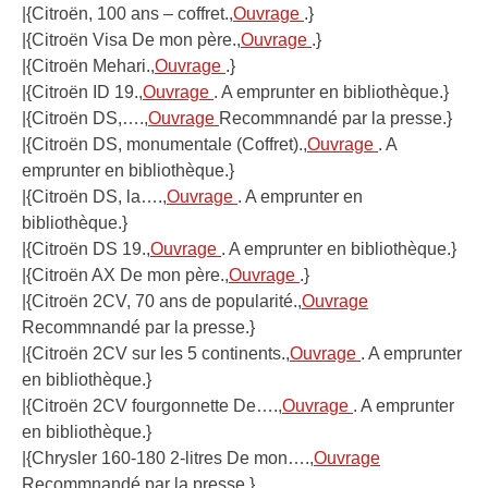
|{Citroën, 100 ans – coffret.,
Ouvrage
.}
|{Citroën Visa De mon père.,
Ouvrage
.}
|{Citroën Mehari.,
Ouvrage
.}
|{Citroën ID 19.,
Ouvrage
. A emprunter en bibliothèque.}
|{Citroën DS,….,
Ouvrage
Recommnandé par la presse.}
|{Citroën DS, monumentale (Coffret).,
Ouvrage
. A
emprunter en bibliothèque.}
|{Citroën DS, la….,
Ouvrage
. A emprunter en
bibliothèque.}
|{Citroën DS 19.,
Ouvrage
. A emprunter en bibliothèque.}
|{Citroën AX De mon père.,
Ouvrage
.}
|{Citroën 2CV, 70 ans de popularité.,
Ouvrage
Recommnandé par la presse.}
|{Citroën 2CV sur les 5 continents.,
Ouvrage
. A emprunter
en bibliothèque.}
|{Citroën 2CV fourgonnette De….,
Ouvrage
. A emprunter
en bibliothèque.}
|{Chrysler 160-180 2-litres De mon….,
Ouvrage
Recommnandé par la presse.}