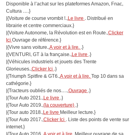
Disponible à l’achat sur les plateformes Amazon, Fnac,
Cultura ….}
|{Voiture de course vrombit !.,
Le livre
. Distribué en
librairie et centre commerciaux.}
|{Voiture Autonome, la Révolution est en Route.,
Clicker
Ici
Ouvrage de référence.}
|{Vivre sans voiture.,
A voir et à lire.
.}
|{VENTURI, GT à la française.,
Le livre
.}
|{Véhicules industriels et jouets des Trente
Glorieuses.,
Clicker Ici
.}
|{Triumph Spitfire & GT6.,
A voir et à lire.
Top 10 dans sa
cathégorie.}
|{Tracteurs oubliés de nos….,
Ouvrage
.}
|{Tour Auto 2021.,
Le livre
.}
|{Tour Auto 2019.,
(la couverture)
.}
|{Tour auto 2018.,
Le livre
Meilleur lecture.}
|{Tour Auto 2017.,
Clicker Ici
. Liste des points de vente sur
internet.}
|{Tour Auto 2016.,
A voir et à lire.
Meilleur ouvrage de sa