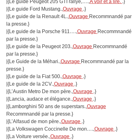
|{Le guide Peugeot 205 GTI rallye,….,
A voir et à lire.
.}
|{Le guide Ford Mustang.,
Ouvrage
.}
|{Le guide de la Renault 4L.,
Ouvrage
Recommnandé par
la presse.}
|{Le guide de la Porsche 911….,
Ouvrage
Recommnandé
par la presse.}
|{Le guide de la Peugeot 203.,
Ouvrage
Recommnandé
par la presse.}
|{Le Guide de la Méhari.,
Ouvrage
Recommnandé par la
presse.}
|{Le guide de la Fiat 500.,
Ouvrage
.}
|{Le guide de la 2CV.,
Ouvrage
.}
|{L’Austin Metro De mon père.,
Ouvrage
.}
|{Lancia, audace et élégance.,
Ouvrage
.}
|{Lamborghini 50 ans de superstars.,
Ouvrage
Recommnandé par la presse.}
|{L’Alfasud de mon père.,
Ouvrage
.}
|{La Volkswagen Coccinelle De mon….,
Ouvrage
.}
|{La Voiture versée.,
Ouvrage
.}