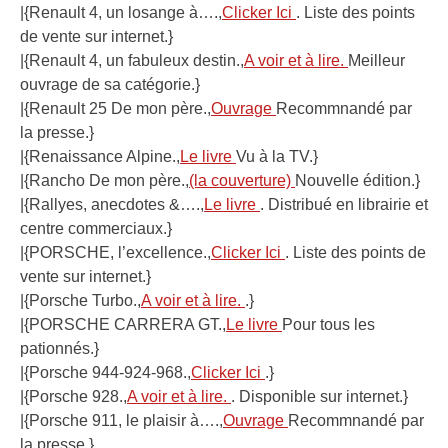
|{Renault 4, un losange à….,
Clicker Ici
. Liste des points
de vente sur internet.}
|{Renault 4, un fabuleux destin.,
A voir et à lire.
Meilleur
ouvrage de sa catégorie.}
|{Renault 25 De mon père.,
Ouvrage
Recommnandé par
la presse.}
|{Renaissance Alpine.,
Le livre
Vu à la TV.}
|{Rancho De mon père.,
(la couverture)
Nouvelle édition.}
|{Rallyes, anecdotes &….,
Le livre
. Distribué en librairie et
centre commerciaux.}
|{PORSCHE, l’excellence.,
Clicker Ici
. Liste des points de
vente sur internet.}
|{Porsche Turbo.,
A voir et à lire.
.}
|{PORSCHE CARRERA GT.,
Le livre
Pour tous les
pationnés.}
|{Porsche 944-924-968.,
Clicker Ici
.}
|{Porsche 928.,
A voir et à lire.
. Disponible sur internet.}
|{Porsche 911, le plaisir à….,
Ouvrage
Recommnandé par
la presse.}