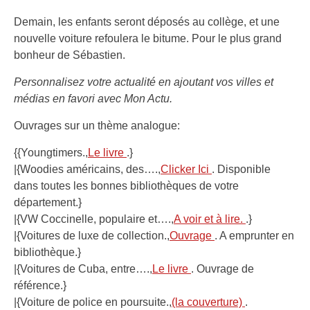
Demain, les enfants seront déposés au collège, et une
nouvelle voiture refoulera le bitume. Pour le plus grand
bonheur de Sébastien.
Personnalisez votre actualité en ajoutant vos villes et
médias en favori avec Mon Actu.
Ouvrages sur un thème analogue:
{{Youngtimers.,
Le livre
.}
|{Woodies américains, des….,
Clicker Ici
. Disponible
dans toutes les bonnes bibliothèques de votre
département.}
|{VW Coccinelle, populaire et….,
A voir et à lire.
.}
|{Voitures de luxe de collection.,
Ouvrage
. A emprunter en
bibliothèque.}
|{Voitures de Cuba, entre….,
Le livre
. Ouvrage de
référence.}
|{Voiture de police en poursuite.,
(la couverture)
.