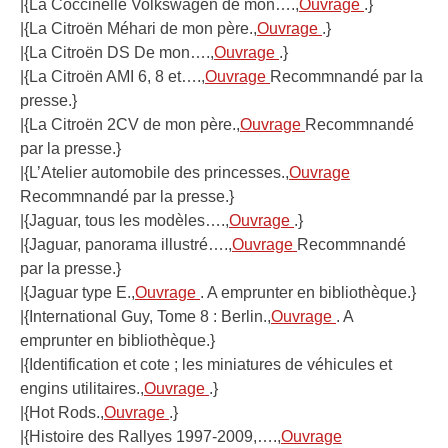
|{La Coccinelle Volkswagen de mon….,
Ouvrage
.}
|{La Citroën Méhari de mon père.,
Ouvrage
.}
|{La Citroën DS De mon….,
Ouvrage
.}
|{La Citroën AMI 6, 8 et….,
Ouvrage
Recommnandé par la
presse.}
|{La Citroën 2CV de mon père.,
Ouvrage
Recommnandé
par la presse.}
|{L’Atelier automobile des princesses.,
Ouvrage
Recommnandé par la presse.}
|{Jaguar, tous les modèles….,
Ouvrage
.}
|{Jaguar, panorama illustré….,
Ouvrage
Recommnandé
par la presse.}
|{Jaguar type E.,
Ouvrage
. A emprunter en bibliothèque.}
|{International Guy, Tome 8 : Berlin.,
Ouvrage
. A
emprunter en bibliothèque.}
|{Identification et cote ; les miniatures de véhicules et
engins utilitaires.,
Ouvrage
.}
|{Hot Rods.,
Ouvrage
.}
|{Histoire des Rallyes 1997-2009,….,
Ouvrage