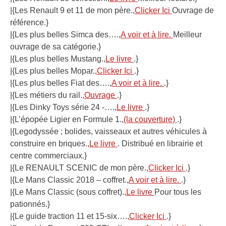
|{Les Renault 9 et 11 de mon père.,
Clicker Ici
Ouvrage de
référence.}
|{Les plus belles Simca des….,
A voir et à lire.
Meilleur
ouvrage de sa catégorie.}
|{Les plus belles Mustang.,
Le livre
.}
|{Les plus belles Mopar.,
Clicker Ici
.}
|{Les plus belles Fiat des….,
A voir et à lire.
.}
|{Les métiers du rail.,
Ouvrage
.}
|{Les Dinky Toys série 24 -….,
Le livre
.}
|{L’épopée Ligier en Formule 1.,
(la couverture)
.}
|{Legodyssée ; bolides, vaisseaux et autres véhicules à
construire en briques.,
Le livre
. Distribué en librairie et
centre commerciaux.}
|{Le RENAULT SCENIC de mon père.,
Clicker Ici
.}
|{Le Mans Classic 2018 – coffret.,
A voir et à lire.
.}
|{Le Mans Classic (sous coffret).,
Le livre
Pour tous les
pationnés.}
|{Le guide traction 11 et 15-six….,
Clicker Ici
.}