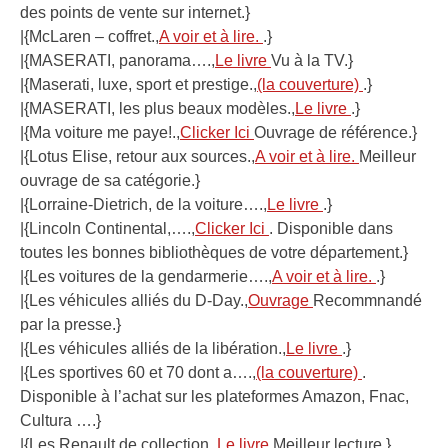
des points de vente sur internet.}
|{McLaren – coffret.,
A voir et à lire.
.}
|{MASERATI, panorama….,
Le livre
Vu à la TV.}
|{Maserati, luxe, sport et prestige.,
(la couverture)
.}
|{MASERATI, les plus beaux modèles.,
Le livre
.}
|{Ma voiture me paye!.,
Clicker Ici
Ouvrage de référence.}
|{Lotus Elise, retour aux sources.,
A voir et à lire.
Meilleur
ouvrage de sa catégorie.}
|{Lorraine-Dietrich, de la voiture….,
Le livre
.}
|{Lincoln Continental,….,
Clicker Ici
. Disponible dans
toutes les bonnes bibliothèques de votre département.}
|{Les voitures de la gendarmerie….,
A voir et à lire.
.}
|{Les véhicules alliés du D-Day.,
Ouvrage
Recommnandé
par la presse.}
|{Les véhicules alliés de la libération.,
Le livre
.}
|{Les sportives 60 et 70 dont a….,
(la couverture)
.
Disponible à l’achat sur les plateformes Amazon, Fnac,
Cultura ….}
|{Les Renault de collection.,
Le livre
Meilleur lecture.}