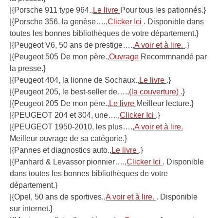
|{Porsche 911 type 964.,
Le livre
Pour tous les pationnés.}
|{Porsche 356, la genèse….,
Clicker Ici
. Disponible dans
toutes les bonnes bibliothèques de votre département.}
|{Peugeot V6, 50 ans de prestige….,
A voir et à lire.
.}
|{Peugeot 505 De mon père.,
Ouvrage
Recommnandé par
la presse.}
|{Peugeot 404, la lionne de Sochaux.,
Le livre
.}
|{Peugeot 205, le best-seller de….,
(la couverture)
.}
|{Peugeot 205 De mon père.,
Le livre
Meilleur lecture.}
|{PEUGEOT 204 et 304, une….,
Clicker Ici
.}
|{PEUGEOT 1950-2010, les plus….,
A voir et à lire.
Meilleur ouvrage de sa catégorie.}
|{Pannes et diagnostics auto.,
Le livre
.}
|{Panhard & Levassor pionnier….,
Clicker Ici
. Disponible
dans toutes les bonnes bibliothèques de votre
département.}
|{Opel, 50 ans de sportives.,
A voir et à lire.
. Disponible
sur internet.}