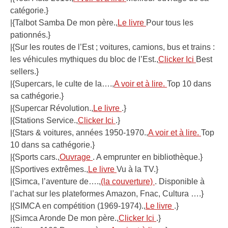
catégorie.}
|{Talbot Samba De mon père.,
Le livre
Pour tous les
pationnés.}
|{Sur les routes de l’Est ; voitures, camions, bus et trains :
les véhicules mythiques du bloc de l’Est.,
Clicker Ici
Best
sellers.}
|{Supercars, le culte de la….,
A voir et à lire.
Top 10 dans
sa cathégorie.}
|{Supercar Révolution.,
Le livre
.}
|{Stations Service.,
Clicker Ici
.}
|{Stars & voitures, années 1950-1970.,
A voir et à lire.
Top
10 dans sa cathégorie.}
|{Sports cars.,
Ouvrage
. A emprunter en bibliothèque.}
|{Sportives extrêmes.,
Le livre
Vu à la TV.}
|{Simca, l’aventure de….,
(la couverture)
. Disponible à
l’achat sur les plateformes Amazon, Fnac, Cultura ….}
|{SIMCA en compétition (1969-1974).,
Le livre
.}
|{Simca Aronde De mon père.,
Clicker Ici
.}