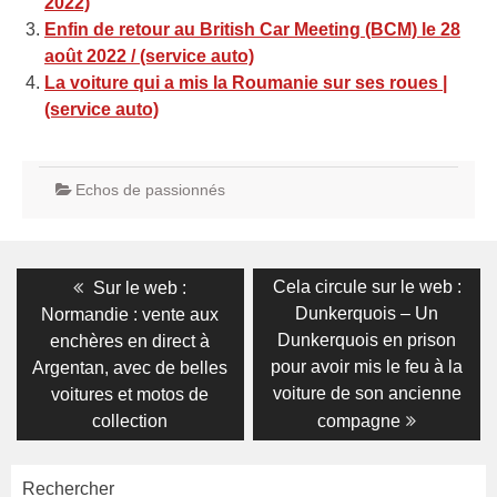
2022)
Enfin de retour au British Car Meeting (BCM) le 28
août 2022 / (service auto)
La voiture qui a mis la Roumanie sur ses roues |
(service auto)
Echos de passionnés
Navigation
Previous
Next
Cela circule sur le web :
Sur le web :
post:
post:
de
Dunkerquois – Un
Normandie : vente aux
Dunkerquois en prison
enchères en direct à
l’article
pour avoir mis le feu à la
Argentan, avec de belles
voiture de son ancienne
voitures et motos de
collection
compagne
Rechercher