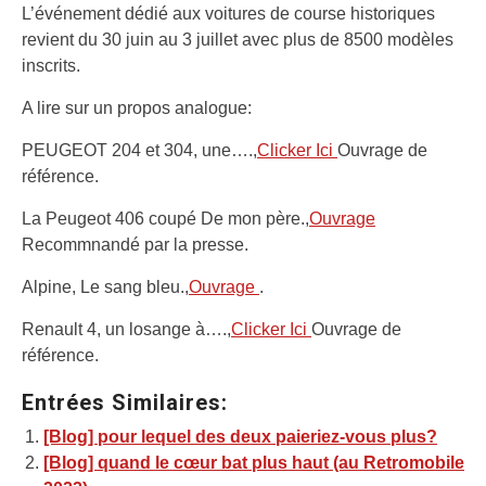
L’événement dédié aux voitures de course historiques
revient du 30 juin au 3 juillet avec plus de 8500 modèles
inscrits.
A lire sur un propos analogue:
PEUGEOT 204 et 304, une….,
Clicker Ici
Ouvrage de
référence.
La Peugeot 406 coupé De mon père.,
Ouvrage
Recommnandé par la presse.
Alpine, Le sang bleu.,
Ouvrage
.
Renault 4, un losange à….,
Clicker Ici
Ouvrage de
référence.
Entrées Similaires:
[Blog] pour lequel des deux paieriez-vous plus?
[Blog] quand le cœur bat plus haut (au Retromobile