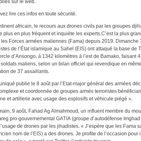
bliés sur le web.
ez lire ces infos en toute sécurité.
ntinent africain, le recours aux drones civils par les groupes dji
e plus en plus fréquent et inquiète les experts.C’est la plus gra
r les Forces armées maliennes (Fama) depuis 2019. Dimanche 7
istes de l’État islamique au Sahel (EIS) ont attaqué la base de T
ercle d’Ansongo, à 1342 kilomètres à l’est de Bamako, faisant 4
 soldats maliens, selon un bilan officiel qui revendique en mêm
ation de 37 assaillants.
iqué publie le 8 août par l’Etat-major général des armées décr
omplexe et coordonnée de groupes armés terroristes bénéfician
ne et artillerie avec usage des explosifs et véhicule piégé ».
main, 9 août, Fahad Ag Almahmoud, un influent membre du mo
areg pro-gouvernemental GATIA (groupe d’autodéfense Imghad et
l’usage de drones par les jihadistes. « J’espère que les Fama 
ncien nom de l’EIS) a des drones. Je profite de l’occasion pour 