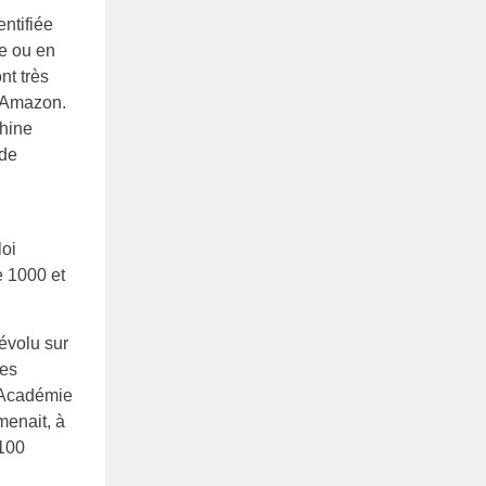
ntifiée
e ou en
nt très
e Amazon.
chine
 de
loi
e 1000 et
dévolu sur
des
l’Académie
menait, à
 100