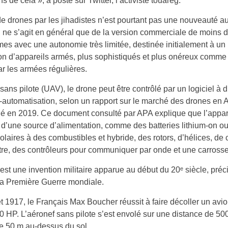
s de cela », a posté sur Twitter, l’activiste touareg.
e drones par les jihadistes n’est pourtant pas une nouveauté au
 ne s’agit en général que de la version commerciale de moins 
es avec une autonomie très limitée, destinée initialement à un
 non d’appareils armés, plus sophistiqués et plus onéreux comme
par les armées régulières.
sans pilote (UAV), le drone peut être contrôlé par un logiciel à 
-automatisation, selon un rapport sur le marché des drones en A
é en 2019. Ce document consulté par APA explique que l’appar
’une source d’alimentation, comme des batteries lithium-on o
solaires à des combustibles et hybride, des rotors, d’hélices, de
tre, des contrôleurs pour communiquer par onde et une carrosse
est une invention militaire apparue au début du 20ᵉ siècle, pré
la Première Guerre mondiale.
let 1917, le Français Max Boucher réussit à faire décoller un avi
0 HP. L’aéronef sans pilote s’est envolé sur une distance de 50
de 50 m au-dessus du sol.