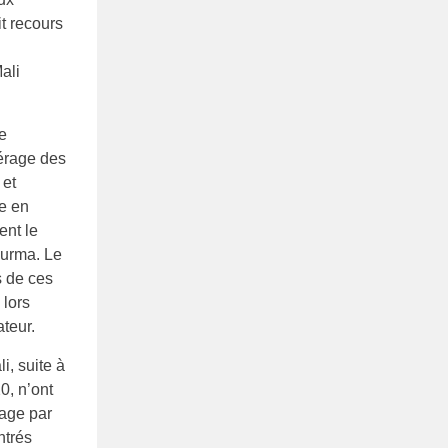
t recours
ali
ce
pérage des
 et
e en
ent le
ourma. Le
s de ces
 lors
teur.
i, suite à
0, n’ont
nage par
ntrés