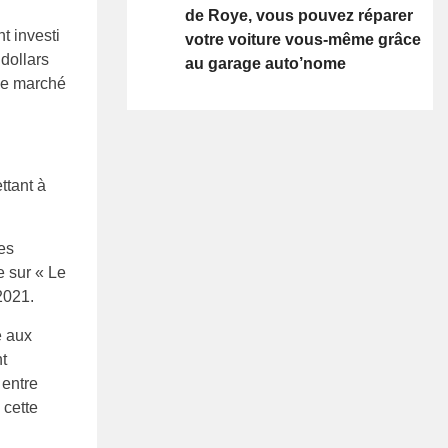
de Roye, vous pouvez réparer
t investi
votre voiture vous-même grâce
dollars
au garage auto’nome
 le marché
ttant à
res
e sur « Le
2021.
e aux
t
 entre
 cette