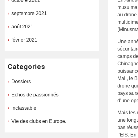
octobre 2021
musulmans
septembre 2021
au drone 
multidime
août 2021
(Minusma
février 2021
Une année
sécuritai
camps de 
Chinagho
Categories
puissance
Mali, le 
Dossiers
drone qui
pays aura
Echos de passionnés
d’une opé
Inclassable
Mais les m
une longu
Vie des clubs en Europe.
pas réuss
l’EIS. En