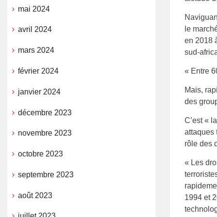
mai 2024
Naviguant
le marché
avril 2024
en 2018 à
mars 2024
sud-afric
février 2024
« Entre 6
Mais, rap
janvier 2024
des group
décembre 2023
C’est « l
attaques 
novembre 2023
rôle des 
octobre 2023
« Les dro
terrorist
septembre 2023
rapidemen
août 2023
1994 et 2
technolog
juillet 2023