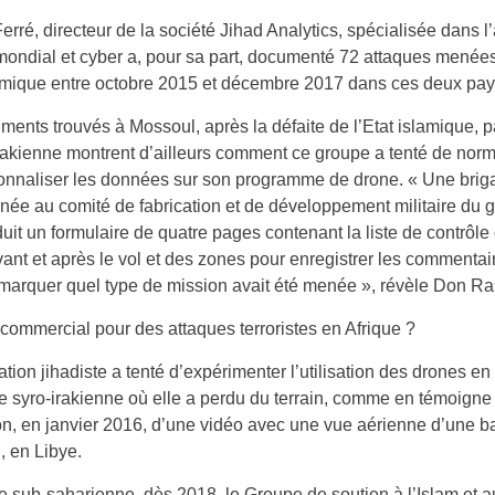
rré, directeur de la société Jihad Analytics, spécialisée dans l
mondial et cyber a, pour sa part, documenté 72 attaques menée
lamique entre octobre 2015 et décembre 2017 dans ces deux pay
ents trouvés à Mossoul, après la défaite de l’Etat islamique, p
rakienne montrent d’ailleurs comment ce groupe a tenté de norma
tionnaliser les données sur son programme de drone. « Une bri
ée au comité de fabrication et de développement militaire du 
duit un formulaire de quatre pages contenant la liste de contrôle
ant et après le vol et des zones pour enregistrer les commentai
 marquer quel type de mission avait été menée », révèle Don Ra
commercial pour des attaques terroristes en Afrique ?
ation jihadiste a tenté d’expérimenter l’utilisation des drones e
e syro-irakienne où elle a perdu du terrain, comme en témoigne 
on, en janvier 2016, d’une vidéo avec une vue aérienne d’une ba
 en Libye.
e sub-saharienne, dès 2018, le Groupe de soutien à l’Islam et a