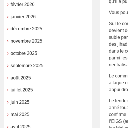
qu’il a pu
février 2026
Vous pouv
janvier 2026
Sur le co
décembre 2025
devient d
subie pa
novembre 2025
des jihad
dans le c
octobre 2025
parmi les
neutralis
septembre 2025
Le commun
août 2025
attaque c
appui dro
juillet 2025
Le lende
juin 2025
armé tou
mai 2025
confirme 
l’EIGS (a
avril 2025