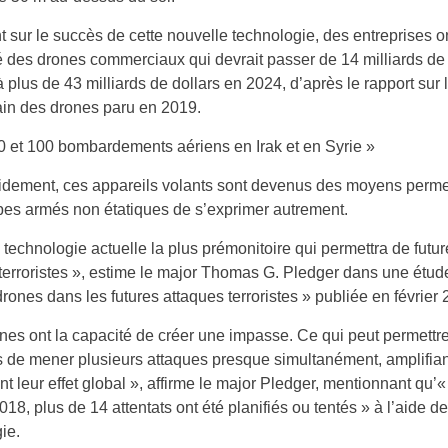
 sur le succès de cette nouvelle technologie, des entreprises on
 des drones commerciaux qui devrait passer de 14 milliards de 
 plus de 43 milliards de dollars en 2024, d’après le rapport sur
ain des drones paru en 2019.
0 et 100 bombardements aériens en Irak et en Syrie »
idement, ces appareils volants sont devenus des moyens perme
es armés non étatiques de s’exprimer autrement.
a technologie actuelle la plus prémonitoire qui permettra de futu
terroristes », estime le major Thomas G. Pledger dans une étud
drones dans les futures attaques terroristes » publiée en février 
nes ont la capacité de créer une impasse. Ce qui peut permettr
es de mener plusieurs attaques presque simultanément, amplifian
t leur effet global », affirme le major Pledger, mentionnant qu’«
018, plus de 14 attentats ont été planifiés ou tentés » à l’aide de
ie.