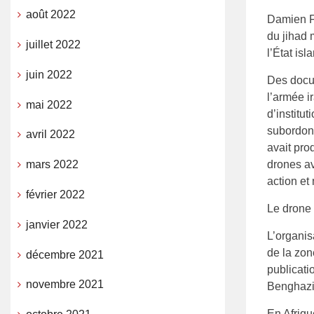
août 2022
Damien Fe
du jihad 
juillet 2022
l’État is
juin 2022
Des docum
l’armée i
mai 2022
d’institu
subordonn
avril 2022
avait pro
drones av
mars 2022
action et
février 2022
Le drone 
janvier 2022
L’organis
de la zon
décembre 2021
publicati
novembre 2021
Benghazi,
En Afriqu