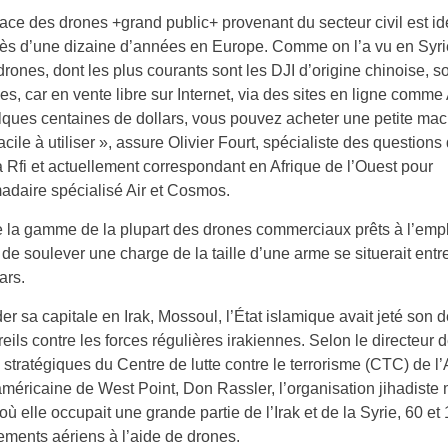
ce des drones +grand public+ provenant du secteur civil est ide
rès d’une dizaine d’années en Europe. Comme on l’a vu en Syri
 drones, dont les plus courants sont les DJI d’origine chinoise, so
es, car en vente libre sur Internet, via des sites en ligne comm
ques centaines de dollars, vous pouvez acheter une petite ma
facile à utiliser », assure Olivier Fourt, spécialiste des questions
 Rfi et actuellement correspondant en Afrique de l’Ouest pour
daire spécialisé Air et Cosmos.
e la gamme de la plupart des drones commerciaux prêts à l’emp
de soulever une charge de la taille d’une arme se situerait entr
ars.
er sa capitale en Irak, Mossoul, l’État islamique avait jeté son 
eils contre les forces régulières irakiennes. Selon le directeur 
es stratégiques du Centre de lutte contre le terrorisme (CTC) de 
 américaine de West Point, Don Rassler, l’organisation jihadiste 
où elle occupait une grande partie de l’Irak et de la Syrie, 60 et
ments aériens à l’aide de drones.