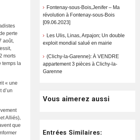
Fontenay-sous-Bois,Jenifer – Ma
révolution à Fontenay-sous-Bois
[09.06.2023]
hadistes
nde perte
Les Ulis, Linas, Arpajon; Un double
 août,
exploit mondial salué en mairie
essit,
2 morts
(Clichy-la-Garenne): À VENDRE
e temps la
appartement 3 pièces à Clichy-la-
Garenne
it « une
t d’un
Vous aimerez aussi
uvement
 Alliés),
savent que
Entrées Similaires:
informer