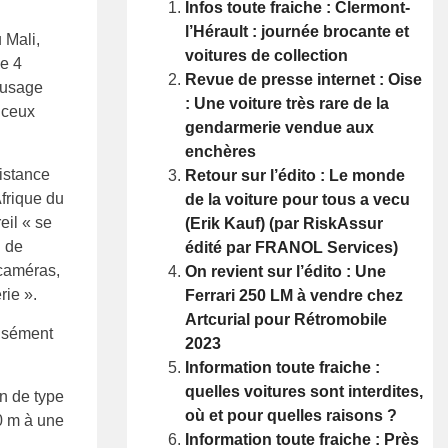
Infos toute fraiche : Clermont-
l’Hérault : journée brocante et
 Mali,
voitures de collection
de 4
Revue de presse internet : Oise
 usage
: Une voiture très rare de la
 ceux
gendarmerie vendue aux
enchères
distance
Retour sur l’édito : Le monde
frique du
de la voiture pour tous a vecu
eil « se
(Erik Kauf) (par RiskAssur
u de
édité par FRANOL Services)
 caméras,
On revient sur l’édito : Une
rie ».
Ferrari 250 LM à vendre chez
Artcurial pour Rétromobile
cisément
2023
Information toute fraiche :
quelles voitures sont interdites,
on de type
où et pour quelles raisons ?
0 m à une
Information toute fraiche : Près