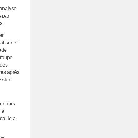
’analyse
s par
s.
ar
liser et
gade
groupe
 des
res après
ssler.
n dehors
la
taille à
ux