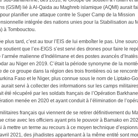
 (GSIM) lié à Al-Qaida au Maghreb islamique (AQMI) aurait fai
pour planifier une attaque contre le Super Camp de la Mission
nsionnelle intégrée des nations unies pour la Stabilisation au M
) à Tombouctou.
 plus tard, c’est au tour l’EIS de lui emboîter le pas. Une sour
re soutient que l’ex-EIGS s’est servi des drones pour faire le re
l’armée malienne d’Indélimane et des postes avancés d’Inatès
dar au Niger en 2019. C’était la période synonyme de la monté
 de ce groupe dans la région des trois frontières où se rencontr
Burkina Faso et le Niger, plus connue sous le nom de Liptako-G
 aurait servi à collecter des informations sur les camps militaire
it été récupéré par les soldats français de l’Opération Barkhane
ration menée en 2020 et ayant conduit à l’élimination de l’opéra
ilitaires français qui viennent de se retirer définitivement du Mal
e crise avec les officiers ayant pris le pouvoir à Bamako en 202
i à mettre un terme au recours à ce moyen technique d’espion
 avril 2021, des jihadistes appartenant à la même entité sont mo