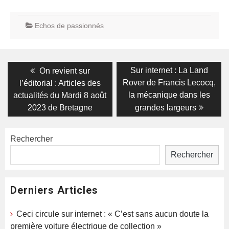
Echos de passionnés
Navigation
Previous
Next
Sur internet : La Land
On revient sur
post:
post:
de
Rover de Francis Lecocq,
l’éditorial : Articles des
la mécanique dans les
actualités du Mardi 8 août
l’article
2023 de Bretagne
grandes largeurs
Rechercher
Rechercher
Derniers Articles
Ceci circule sur internet : « C’est sans aucun doute la
première voiture électrique de collection »