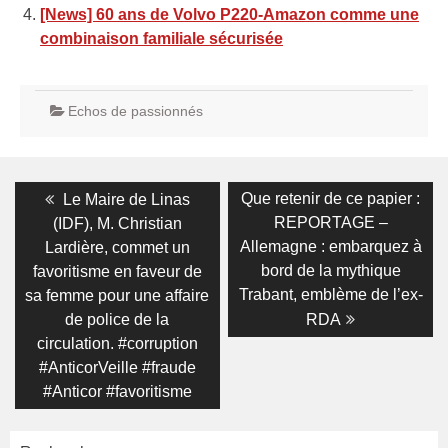
[News] 60 ans de Volvo P220-Amazon comme une
combinaison familiale sécurisée
Echos de passionnés
Navigation
Previous
Next
Que retenir de ce papier :
Le Maire de Linas
post:
post:
de
REPORTAGE –
(IDF), M. Christian
Allemagne : embarquez à
Lardière, commet un
l’article
bord de la mythique
favoritisme en faveur de
Trabant, emblème de l’ex-
sa femme pour une affaire
de police de la
RDA
circulation. #corruption
#AnticorVeille #fraude
#Anticor #favoritisme