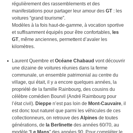
régulièrement des rassemblements et des
manifestations pour partager leur amour des
GT
: les
voitures “grand tourisme”.
Modèles à la fois haut-de-gamme, à vocation sportive
et suffisamment équipés pour être confortables,
les
GT
, même anciennes, permettent d’avaler les
kilomètres.
Laurent Quembre et
Océane Chabaud
vont découvrir
une dizaine de voitures réunies dans la ferme
communale, un ensemble patrimonial au centre du
village, qui était, il y a encore quelques années, la
propriété de la famille Rainbourg, des cousins du
célèbre comédien Bourvil (André Raimbourg pour
l’état civil).
Dieppe
n’est pas loin de
Mont-Cauvaire
, il
est donc tout naturel que parmi les véhicules de ces
collectionneurs, on retrouve des
Alpines
de toutes
générations, de
la Berlinette
des années 60/70, au
modèle “
Le Mans
” des années 90. Pour compléter le