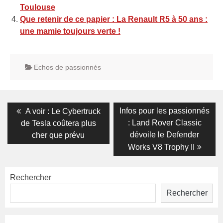
Toulouse
Que retenir de ce papier : La Renault R5 à 50 ans :
une mamie toujours verte !
Echos de passionnés
Navigation
Previous
Next
Infos pour les passionnés
A voir : Le Cybertruck
post:
post:
de
: Land Rover Classic
de Tesla coûtera plus
dévoile le Defender
cher que prévu
l’article
Works V8 Trophy II
Rechercher
Rechercher