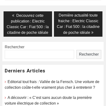
Navigation
Previous
Next
Dernière actualité toute
Decouvrez cette
post:
post:
de
fraiche : Electric Classic
publication : Electric
Car : Fiat 500 : la citadine
Classic Car : Fiat 500 : la
l’article
citadine de poche idéale
de poche idéale
Rechercher
Rechercher
Derniers Articles
Editorial tout frais : Vallée de la Fensch. Une voiture de
collection coûte-t-elle vraiment plus cher à entretenir ?
A découvrir : « C’est sans aucun doute la première
voiture électrique de collection »