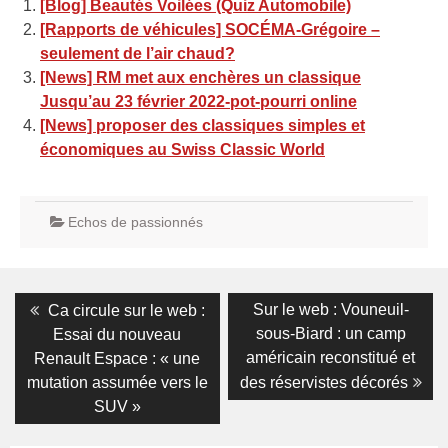
[Blog] Beautés Voilées (Quiz Automobile)
[Rapports de véhicules] SOCÉMA-Grégoire –
seulement de l’air chaud?
[News] RM met aux enchères un classique
Jusqu’au 23 février 2022-pot-pourri online
[News] proposer des classiques simples et
économiques au Swiss Classic World
Echos de passionnés
Navigation
Previous
Next
Sur le web : Vouneuil-
Ca circule sur le web :
post:
post:
de
sous-Biard : un camp
Essai du nouveau
américain reconstitué et
Renault Espace : « une
l’article
mutation assumée vers le
des réservistes décorés
SUV »