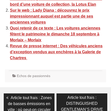
bord d’une voiture de collection, la Lotus Elan
Sur le web : Lady Diana : découvrez le prix
impressionnant auquel est partie une de ses
anciennes voitures
Quoi retenir de ce texte : Les voitures anciennes
fêtent le patrimoine le dimanche 18 septembre à
Morlaix – Morlaix
Revue de presse internet : Des véhicules anciens
d’exception vendus aux enchères à la Galerie de
Chartres
Echos de passionnés
Navigation
Previous
Next
Article tout frais :
Article tout frais : Zones
post:
post:
de
DISTINGUISHED
de basses émissions en
GENTLEMAN’S DRIVE
ville : où peut-on circuler