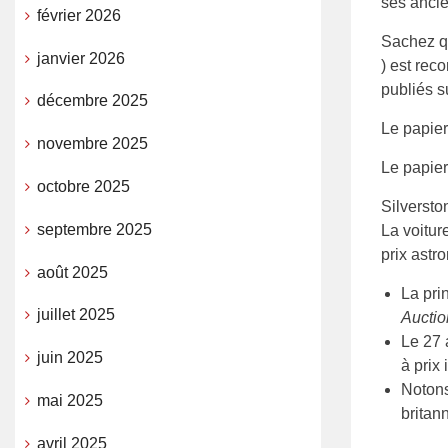
ses ancie
février 2026
Sachez q
janvier 2026
) est rec
publiés su
décembre 2025
Le papier
novembre 2025
Le papier
octobre 2025
Silversto
septembre 2025
La voitur
prix astr
août 2025
La pri
juillet 2025
Auctio
Le 27 
juin 2025
à prix
Notons
mai 2025
britan
avril 2025