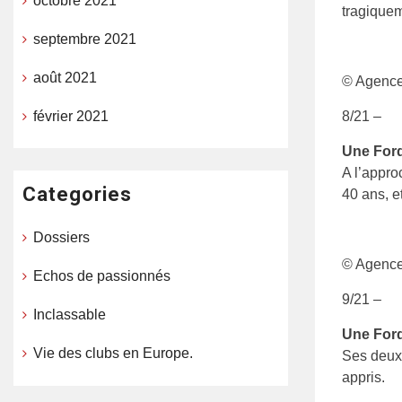
octobre 2021
tragiquem
septembre 2021
août 2021
© Agenc
février 2021
8/21 –
Une Ford
A l’appro
Categories
40 ans, e
Dossiers
© Agenc
Echos de passionnés
9/21 –
Inclassable
Une Ford
Vie des clubs en Europe.
Ses deux 
appris.