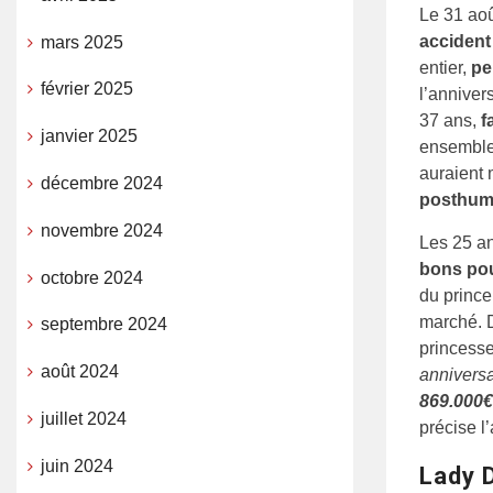
Le 31 aoû
accident
mars 2025
entier,
pe
février 2025
l’anniver
37 ans,
f
janvier 2025
ensemble 
auraient
décembre 2024
posthum
novembre 2024
Les 25 an
bons pou
octobre 2024
du princ
marché. D
septembre 2024
princess
août 2024
anniversa
869.000€
juillet 2024
précise l’
juin 2024
Lady D