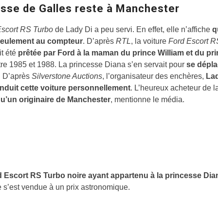
esse de Galles reste à Manchester
Escort RS Turbo
de Lady Di a peu servi. En effet, elle n’affiche
q
seulement au compteur
. D’après
RTL
, la voiture
Ford Escort R
it été
prêtée par Ford à la maman du prince William et du pr
re 1985 et 1988. La princesse Diana s’en servait pour
se dépla
. D’après
Silverstone Auctions
, l’organisateur des enchères,
Lad
onduit cette voiture personnellement
. L’heureux acheteur de la
u’un originaire de Manchester
, mentionne le média.
 Escort RS Turbo noire ayant appartenu à la princesse Dia
e s’est vendue à un prix astronomique.