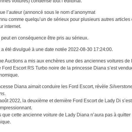
nnes voitures) condense tout l’éditorial.
ue l’auteur (annoncé sous le nom d’anonymat
onnu comme quelqu’un de sérieux pour plusieurs autres articles q
r internet.
 peut en conséquence être pris au sérieux.
 a été divulgué à une date notée 2022-08-30 17:24:00.
ne Auctions a mis aux enchères une des anciennes voitures de 
e Ford Escort RS Turbo noire de la princesse Diana s’est vendu
onomique.
ncesse Diana aimait conduire les Ford Escort, révèle
Silverston
ns
.
août 2022, la deuxième et dernière Ford Escort de Lady Di s’es
 impressionnant.
 que cette ancienne voiture de Lady Diana n’aura pas à quitter 
nique.