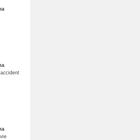
na
na
 accident
na
 vie