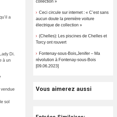
collection »
Ceci circule sur internet : « C’est sans
u’il a
aucun doute la première voiture
électrique de collection »
(Chelles): Les piscines de Chelles et
Torcy ont rouvert
Fontenay-sous-Bois,Jenifer – Ma
Lady Di.
révolution à Fontenay-sous-Bois
e à un
[09.06.2023]
e
Vous aimerez aussi
t vendue
le sol
Entrées Similaires: