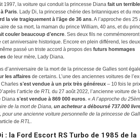
t 1997, la voiture qui conduit la princesse Diana
fait un terrible
 à Paris
. Lady Di, la princesse chérie des britanniques et du m
rd la vie tragiquement à l’âge de 36 ans
. A l’approche des 25
saire de sa mort, la maman du prince William, 40 ans, et du prin
ait couler beaucoup d’encre
. Ses deux fils ne commémoreront
cet anniversaire historique. Encore en plein différend, les deux
 même passé un triste accord à propos des
futurs hommages
es
de leur mère, Lady Diana.
s d’anniversaire de la mort de la princesse de Galles sont éga
r les affaires
de certains. L’une des anciennes voitures de l’e
e Charles
s’est vendue à un prix très généreux
– 10 fois le pri
’après l’article de
RTL
du 27 août 2022, l’ancienne voiture de l
e Diana
s’est vendue à 869 000 euros
. «
A l’approche du 25è
ire de la mort de Diana,
un acheteur a déboursé 737.000 livre
, pour une ancienne voiture personnelle de la princesse de Gal
article de
RTL
.
i : la Ford Escort RS Turbo de 1985 de la