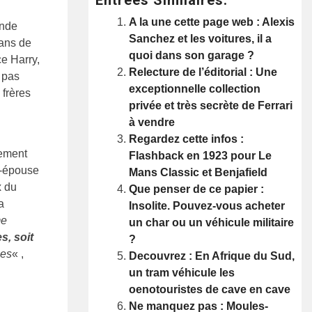
A la une cette page web : Alexis
onde
Sanchez et les voitures, il a
 ans de
quoi dans son garage ?
ce Harry,
Relecture de l’éditorial : Une
 pas
exceptionnelle collection
 frères
privée et très secrète de Ferrari
à vendre
Regardez cette infos :
lement
Flashback en 1923 pour Le
x-épouse
Mans Classic et Benjafield
x du
Que penser de ce papier :
a
Insolite. Pouvez-vous acheter
me
un char ou un véhicule militaire
s, soit
?
les
« ,
Decouvrez : En Afrique du Sud,
un tram véhicule les
oenotouristes de cave en cave
Ne manquez pas : Moules-