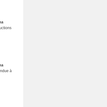
na
uctions
na
endue à