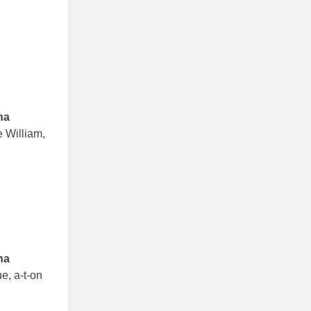
na
e William,
na
e, a-t-on