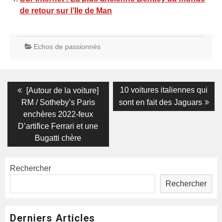
de retour sur l’Ile de Man
Echos de passionnés
Navigation
Previous
Next
10 voitures italiennes qui
[Autour de la voiture]
post:
post:
de
RM / Sotheby’s Paris
sont en fait des Jaguars
enchères 2022-feux
l’article
D’artifice Ferrari et une
Bugatti chère
Rechercher
Rechercher
Derniers Articles