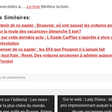
 anecdotes &….,
Le livre
Meilleur lecture.
s Similaires:
tenir de ce papier : Bruaysis: où voir passer les voitures a
ur la route des vacances» dimanche 5 juin?
sur cette dernière actu : L’Apple CarPlay s’apprête à vivre
 révolution
enser de ce papier : les 4X4 que Peugeot n’a jamais fait
e tout frais : Revel. Des voitures anciennes à admirer aujour
Ferréol
s de passionnés
on
s
Next
Sur le web : Lady Diana : d
nt sur l’éditorial : Les news :
post:
prix impressionnant auquel e
re la plus chère du monde,
 ses actifs en Russie, Alpine
de ses anciennes voit