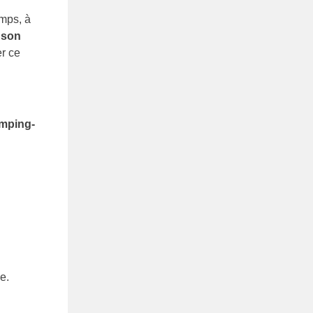
emps, à
 son
r ce
amping-
e.