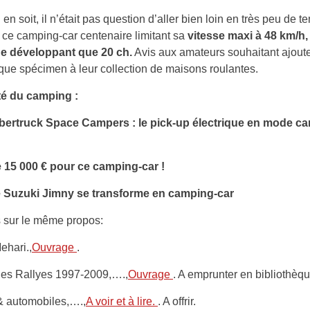
 en soit, il n’était pas question d’aller bien loin en très peu de t
 ce camping-car centenaire limitant sa
vitesse maxi à 48 km/h,
e développant que 20 ch.
Avis aux amateurs souhaitant ajoute
ue spécimen à leur collection de maisons roulantes.
ité du camping :
bertruck Space Campers : le pick-up électrique en mode c
 15 000 € pour ce camping-car !
 Suzuki Jimny se transforme en camping-car
s sur le même propos:
ehari.,
Ouvrage
.
des Rallyes 1997-2009,….,
Ouvrage
. A emprunter en bibliothèqu
& automobiles,….,
A voir et à lire.
. A offrir.