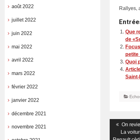
août 2022
Rallyes,
juillet 2022
Entrée
Que re
juin 2022
de «S
mai 2022
Focus 
petite
avril 2022
Quoi p
Articl
mars 2022
Saint-
février 2022
Echo
janvier 2022
décembre 2021
Navigati
Previou
On revie
novembre 2021
post:
La voitu
de
Renault cède