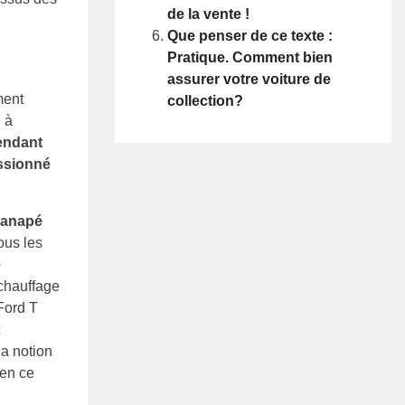
de la vente !
Que penser de ce texte :
Pratique. Comment bien
assurer votre voiture de
ment
collection?
 à
endant
assionné
canapé
ous les
e
chauffage
 Ford T
la notion
 en ce