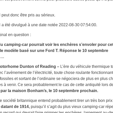
l peut donc être pris au sérieux.
al a été divulgué à une date notée 2022-08-30 07:54:00.
ginal en question :
 du camping-car pourrait voir les enchères s’envoler pour ce
le modèle basé sur une Ford T. Réponse le 10 septembre
n…
Motorhome Dunton of Reading –
L’ère du véhicule thermique 
vec l’avènement de l’électricité, toute chose roulante fonctionnan
fossiles et sortant de l’ordinaire se négociera de plus en plus c
s à venir. Ce sera probablement le cas de cette antiquité lors d
 par la maison Bonham’s, le 10 septembre prochain.
e société britannique entend probablement tirer un très bon prix
 datant de 1914,
puisqu’il s’agit du plus vieux camping-car répe
Un record qui devrait faire grimper les enchères, largement au-d