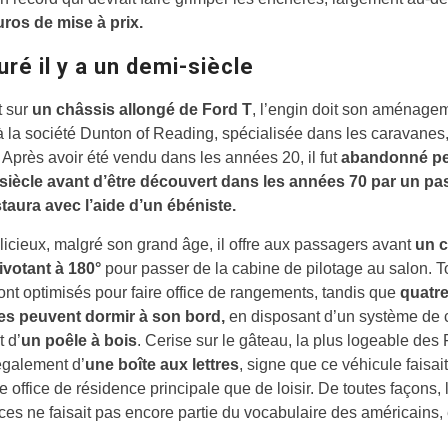
uros de mise à prix.
ré il y a un demi-siècle
 sur
un châssis allongé de Ford T
, l’engin doit son aménage
 à la société Dunton of Reading, spécialisée dans les caravanes,
 Après avoir été vendu dans les années 20, il fut
abandonné p
siècle avant d’être découvert dans les années 70 par un p
staura avec l’aide d’un ébéniste.
licieux, malgré son grand âge, il offre aux passagers avant
un 
ivotant à 180°
pour passer de la cabine de pilotage au salon. T
ont optimisés pour faire office de rangements, tandis que
quatr
s peuvent dormir à son bord,
en disposant d’un système de 
 d’
un poêle à bois
. Cerise sur le gâteau, la plus logeable des
également d’
une boîte aux lettres
, signe que ce véhicule faisait
 office de résidence principale que de loisir. De toutes façons, 
es ne faisait pas encore partie du vocabulaire des américains,