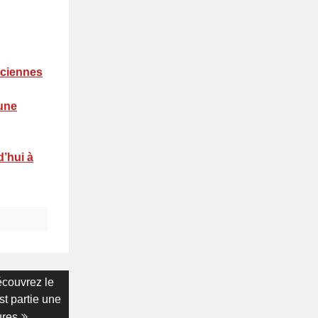
nciennes
 une
d’hui à
écouvrez le
st partie une
ures