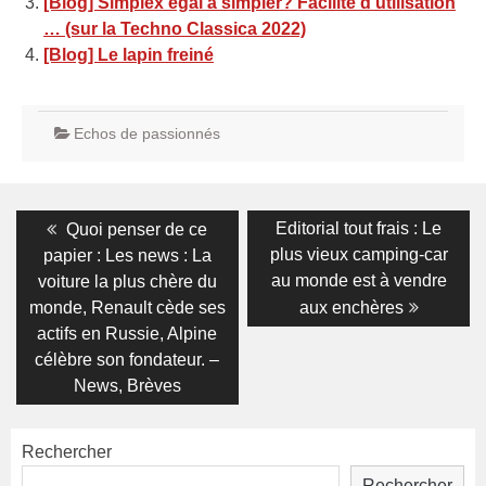
[Blog] Simplex égal à simpler? Facilité d’utilisation
… (sur la Techno Classica 2022)
[Blog] Le lapin freiné
Echos de passionnés
Navigation
Previous
Next
Editorial tout frais : Le
Quoi penser de ce
post:
post:
de
plus vieux camping-car
papier : Les news : La
au monde est à vendre
voiture la plus chère du
l’article
monde, Renault cède ses
aux enchères
actifs en Russie, Alpine
célèbre son fondateur. –
News, Brèves
Rechercher
Rechercher