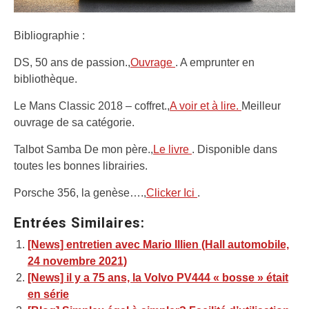
Bibliographie :
DS, 50 ans de passion.,
Ouvrage
. A emprunter en
bibliothèque.
Le Mans Classic 2018 – coffret.,
A voir et à lire.
Meilleur
ouvrage de sa catégorie.
Talbot Samba De mon père.,
Le livre
. Disponible dans
toutes les bonnes librairies.
Porsche 356, la genèse….,
Clicker Ici
.
Entrées Similaires:
[News] entretien avec Mario Illien (Hall automobile,
24 novembre 2021)
[News] il y a 75 ans, la Volvo PV444 « bosse » était
en série