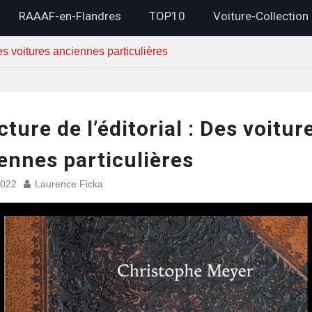
RAAAF-en-Flandres
TOP10
Voiture-Collection
Des voitures anciennes particulières
cture de l’éditorial : Des voitur
ennes particulières
2022
Laurence Ficka