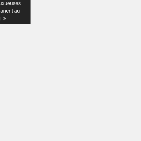
 luxueuses
vanent au
l