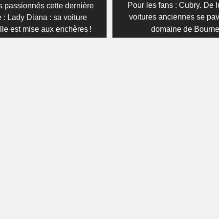
on
us
Next
Pour les fans : Cubry. De
s passionnés cette dernière
post:
voitures anciennes se pa
é : Lady Diana : sa voiture
le est mise aux enchères !
domaine de Bourne