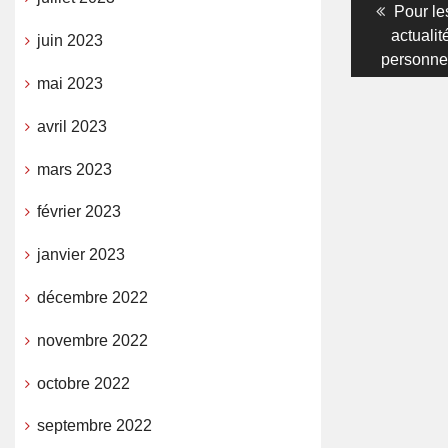
Navigati
Previo
Pour le
post:
actualit
de
juin 2023
personnel
l’article
mai 2023
avril 2023
mars 2023
février 2023
janvier 2023
décembre 2022
novembre 2022
octobre 2022
septembre 2022