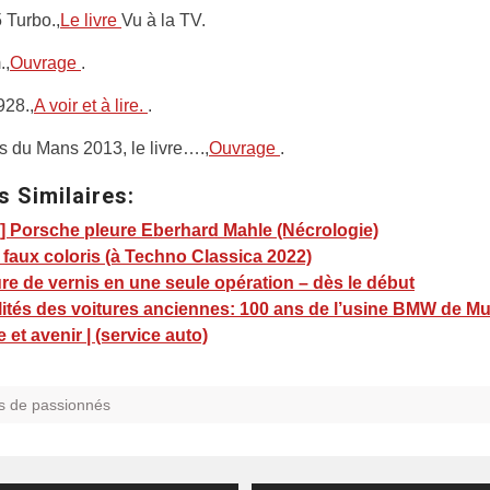
 Turbo.,
Le livre
Vu à la TV.
.,
Ouvrage
.
928.,
A voir et à lire.
.
 du Mans 2013, le livre….,
Ouvrage
.
s Similaires:
] Porsche pleure Eberhard Mahle (Nécrologie)
 faux coloris (à Techno Classica 2022)
re de vernis en une seule opération – dès le début
lités des voitures anciennes: 100 ans de l’usine BMW de Mu
e et avenir | (service auto)
s de passionnés