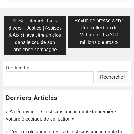
Navigation
Previous
Next
Revue de presse web :
Sur internet : Faits
post:
post:
de
Une collection de
divers – Justice | Assises
McLaren F1 à 300
à Aix : il avait tiré un clou
l’article
dans le cou de son
millions d’euros
ancienne compagne
Rechercher
Rechercher
Derniers Articles
A découvrir : « C’est sans aucun doute la première
voiture électrique de collection »
Ceci circule sur internet : « C’est sans aucun doute la