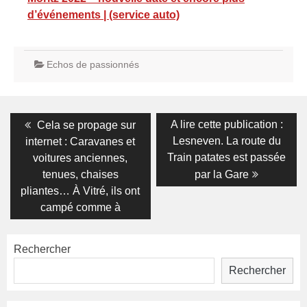
d’événements | (service auto)
Echos de passionnés
Navigation
Previous
Next
A lire cette publication :
Cela se propage sur
post:
post:
de
Lesneven. La route du
internet : Caravanes et
Train patates est passée
voitures anciennes,
l’article
tenues, chaises
par la Gare
pliantes… À Vitré, ils ont
campé comme à
Rechercher
Rechercher