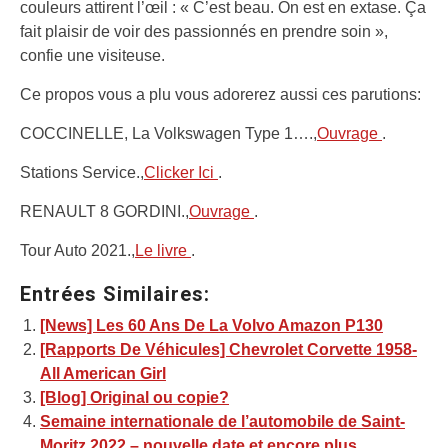
couleurs attirent l’œil : « C’est beau. On est en extase. Ça
fait plaisir de voir des passionnés en prendre soin »,
confie une visiteuse.
Ce propos vous a plu vous adorerez aussi ces parutions:
COCCINELLE, La Volkswagen Type 1….,
Ouvrage
.
Stations Service.,
Clicker Ici
.
RENAULT 8 GORDINI.,
Ouvrage
.
Tour Auto 2021.,
Le livre
.
Entrées Similaires:
[News] Les 60 Ans De La Volvo Amazon P130
[Rapports De Véhicules] Chevrolet Corvette 1958-
All American Girl
[Blog] Original ou copie?
Semaine internationale de l’automobile de Saint-
Moritz 2022 – nouvelle date et encore plus