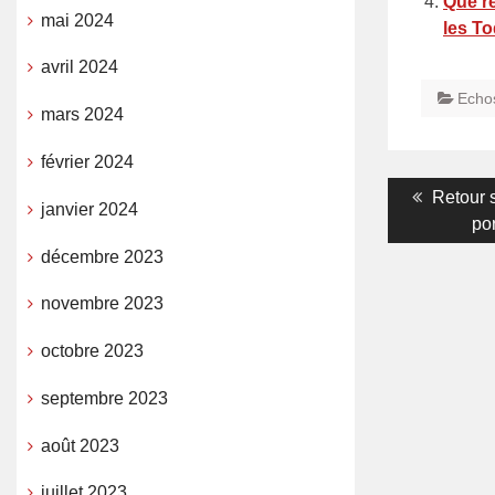
Que re
mai 2024
les T
avril 2024
Echo
mars 2024
février 2024
Navigati
Previou
Retour su
janvier 2024
post:
por
de
décembre 2023
l’article
novembre 2023
octobre 2023
septembre 2023
août 2023
juillet 2023