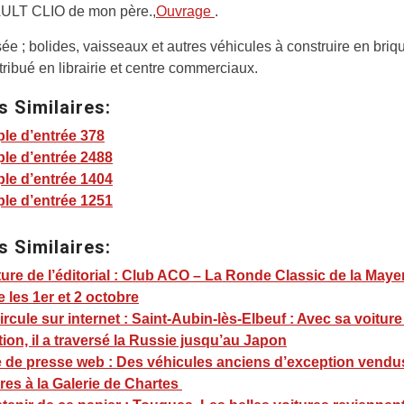
LT CLIO de mon père.,
Ouvrage
.
e ; bolides, vaisseaux et autres véhicules à construire en briqu
stribué en librairie et centre commerciaux.
s Similaires:
le d’entrée 378
le d’entrée 2488
le d’entrée 1404
le d’entrée 1251
s Similaires:
ure de l’éditorial : Club ACO – La Ronde Classic de la May
 les 1er et 2 octobre
ircule sur internet : Saint-Aubin-lès-Elbeuf : Avec sa voiture
tion, il a traversé la Russie jusqu’au Japon
 de presse web : Des véhicules anciens d’exception vendu
es à la Galerie de Chartes