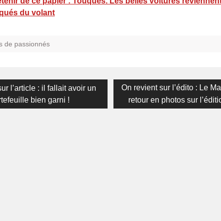
tenir de ce papier : Touques. Les belles voitures reviennen
oqués du volant
s de passionnés
on
s
Next
On revient sur l’édito : Le M
r l’article : il fallait avoir un
post:
tefeuille bien garni !
retour en photos sur l’édit