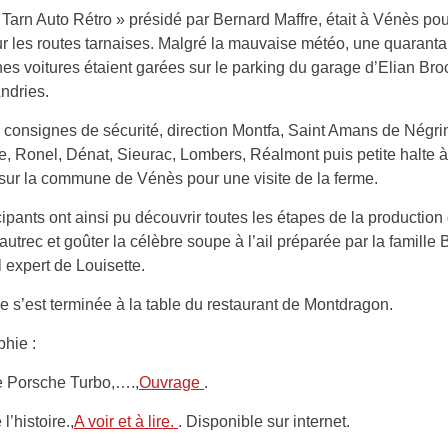
 Tarn Auto Rétro » présidé par Bernard Maffre, était à Vénès po
r les routes tarnaises. Malgré la mauvaise météo, une quaranta
es voitures étaient garées sur le parking du garage d’Elian Bro
ndries.
 consignes de sécurité, direction Montfa, Saint Amans de Négri
, Ronel, Dénat, Sieurac, Lombers, Réalmont puis petite halte à
sur la commune de Vénès pour une visite de la ferme.
cipants ont ainsi pu découvrir toutes les étapes de la production d
autrec et goûter la célèbre soupe à l’ail préparée par la famille 
l expert de Louisette.
e s’est terminée à la table du restaurant de Montdragon.
phie :
e Porsche Turbo,….,
Ouvrage
.
 l’histoire.,
A voir et à lire.
. Disponible sur internet.