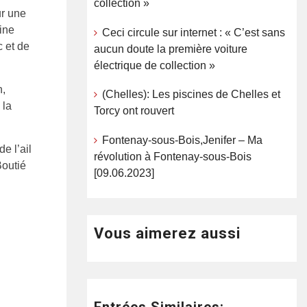
collection »
ur une
ine
Ceci circule sur internet : « C’est sans
c et de
aucun doute la première voiture
électrique de collection »
n,
(Chelles): Les piscines de Chelles et
 la
Torcy ont rouvert
Fontenay-sous-Bois,Jenifer – Ma
e l’ail
révolution à Fontenay-sous-Bois
Boutié
[09.06.2023]
Vous aimerez aussi
Entrées Similaires: