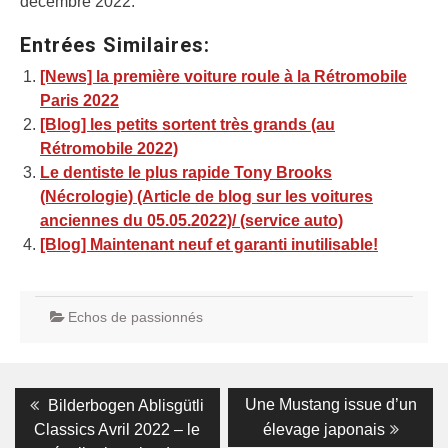
décembre 2022.
Entrées Similaires:
[News] la première voiture roule à la Rétromobile
Paris 2022
[Blog] les petits sortent très grands (au
Rétromobile 2022)
Le dentiste le plus rapide Tony Brooks
(Nécrologie) (Article de blog sur les voitures
anciennes du 05.05.2022)/ (service auto)
[Blog] Maintenant neuf et garanti inutilisable!
Echos de passionnés
Navigation
Previous
Next
Une Mustang issue d’un
Bilderbogen Ablisgütli
post:
post:
de
Classics Avril 2022 – le
élevage japonais