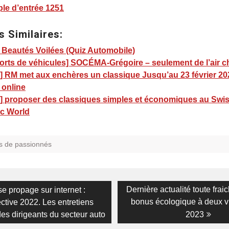
le d’entrée 1251
s Similaires:
 Beautés Voilées (Quiz Automobile)
orts de véhicules] SOCÉMA-Grégoire – seulement de l’air 
] RM met aux enchères un classique Jusqu’au 23 février 20
 online
] proposer des classiques simples et économiques au Swi
ic World
s de passionnés
on
vious
Next
Dernière actualité toute fraic
e propage sur internet :
:
post:
bonus écologique à deux v
ctive 2022. Les entretiens
es dirigeants du secteur auto
2023