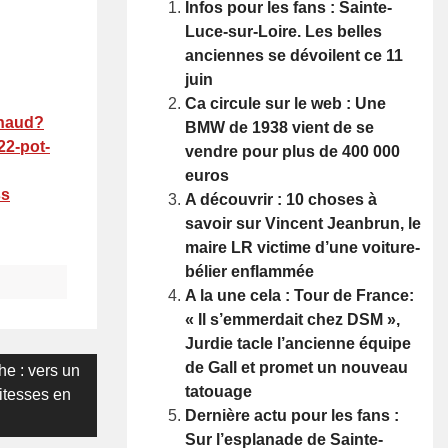
Infos pour les fans : Sainte-
Luce-sur-Loire. Les belles
anciennes se dévoilent ce 11
juin
Ca circule sur le web : Une
chaud?
BMW de 1938 vient de se
22-pot-
vendre pour plus de 400 000
euros
ss
A découvrir : 10 choses à
savoir sur Vincent Jeanbrun, le
maire LR victime d’une voiture-
bélier enflammée
A la une cela : Tour de France:
« Il s’emmerdait chez DSM »,
Jurdie tacle l’ancienne équipe
de Gall et promet un nouveau
he : vers un
tatouage
itesses en
Dernière actu pour les fans :
Sur l’esplanade de Sainte-