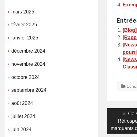
Exemp
mars 2025
Entrée
février 2025
[Blog]
[Rapp
janvier 2025
[News
décembre 2024
pourri
[News
novembre 2024
Class
octobre 2024
Echo
septembre 2024
août 2024
Navigati
Pre
Ca s
juillet 2024
post
Rétrospe
de
marquants d
juin 2024
l’article