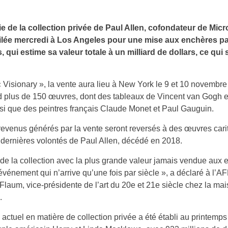
e de la collection privée de Paul Allen, cofondateur de Micro
ilée mercredi à Los Angeles pour une mise aux enchères p
s, qui estime sa valeur totale à un milliard de dollars, ce qui 
 « Visionary », la vente aura lieu à New York le 9 et 10 novembre
 plus de 150 œuvres, dont des tableaux de Vincent van Gogh e
nsi que des peintres français Claude Monet et Paul Gauguin.
revenus générés par la vente seront reversés à des œuvres carit
 dernières volontés de Paul Allen, décédé en 2018.
it de la collection avec la plus grande valeur jamais vendue aux 
événement qui n’arrive qu’une fois par siècle », a déclaré à l’A
laum, vice-présidente de l’art du 20e et 21e siècle chez la ma
.
 actuel en matière de collection privée a été établi au printemps