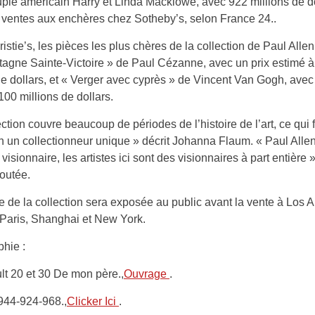
uple américain Harry et Linda Macklowe, avec 922 millions de d
 ventes aux enchères chez Sotheby’s, selon France 24..
istie’s, les pièces les plus chères de la collection de Paul Allen
agne Sainte-Victoire » de Paul Cézanne, avec un prix estimé 
de dollars, et « Verger avec cyprès » de Vincent Van Gogh, avec
100 millions de dollars.
ection couvre beaucoup de périodes de l’histoire de l’art, ce qui f
n un collectionneur unique » décrit Johanna Flaum. « Paul Allen 
sionnaire, les artistes ici sont des visionnaires à part entière »,
outée.
e de la collection sera exposée au public avant la vente à Los 
Paris, Shanghai et New York.
phie :
t 20 et 30 De mon père.,
Ouvrage
.
944-924-968.,
Clicker Ici
.