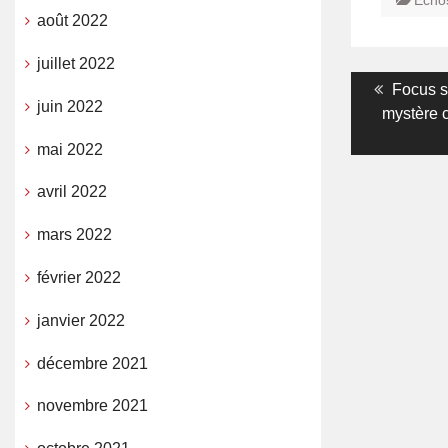
Echo
août 2022
juillet 2022
Navigati
Previou
Focus su
juin 2022
post:
mystère 
de
mai 2022
l’article
avril 2022
mars 2022
février 2022
janvier 2022
décembre 2021
novembre 2021