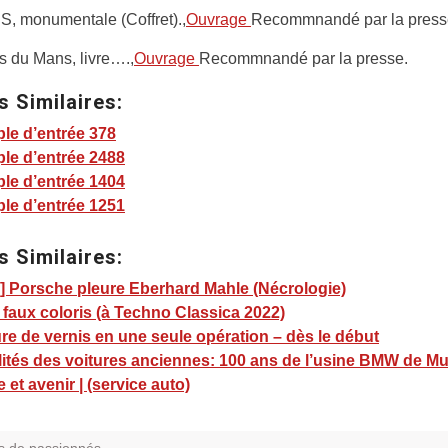
S, monumentale (Coffret).,
Ouvrage
Recommnandé par la press
 du Mans, livre….,
Ouvrage
Recommnandé par la presse.
s Similaires:
le d’entrée 378
le d’entrée 2488
le d’entrée 1404
le d’entrée 1251
s Similaires:
] Porsche pleure Eberhard Mahle (Nécrologie)
 faux coloris (à Techno Classica 2022)
re de vernis en une seule opération – dès le début
lités des voitures anciennes: 100 ans de l’usine BMW de Mu
e et avenir | (service auto)