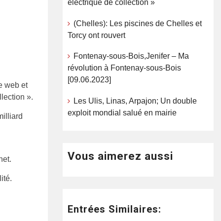
électrique de collection »
(Chelles): Les piscines de Chelles et
Torcy ont rouvert
Fontenay-sous-Bois,Jenifer – Ma
révolution à Fontenay-sous-Bois
[09.06.2023]
le web et
lection ».
Les Ulis, Linas, Arpajon; Un double
exploit mondial salué en mairie
illiard
Vous aimerez aussi
net.
ité.
Entrées Similaires: