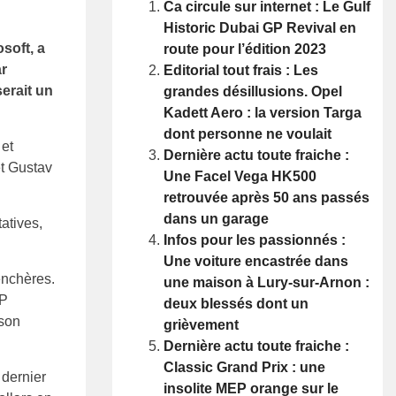
Ca circule sur internet : Le Gulf
Historic Dubai GP Revival en
soft, a
route pour l’édition 2023
ar
Editorial tout frais : Les
serait un
grandes désillusions. Opel
Kadett Aero : la version Targa
dont personne ne voulait
 et
Dernière actu toute fraiche :
t Gustav
Une Facel Vega HK500
retrouvée après 50 ans passés
dans un garage
atives,
Infos pour les passionnés :
Une voiture encastrée dans
enchères.
une maison à Lury-sur-Arnon :
FP
deux blessés dont un
ison
grièvement
Dernière actu toute fraiche :
Classic Grand Prix : une
 dernier
insolite MEP orange sur le