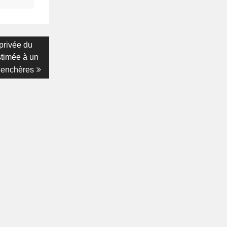
 privée du
stimée à un
x enchères