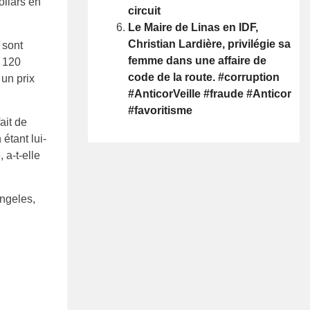
ollars en
circuit
Le Maire de Linas en IDF,
Christian Lardière, privilégie sa
 sont
femme dans une affaire de
à 120
code de la route. #corruption
 un prix
#AnticorVeille #fraude #Anticor
#favoritisme
ait de
étant lui-
 a-t-elle
Angeles,