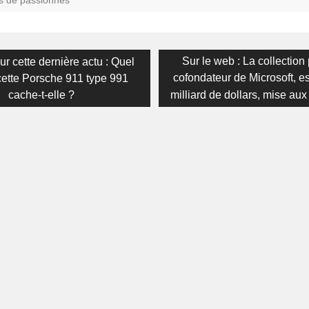
s de passionnés
on
s
Next
Sur le web : La collection
r cette dernière actu : Quel
post:
cofondateur de Microsoft, e
cette Porsche 911 type 991
cache-t-elle ?
milliard de dollars, mise au