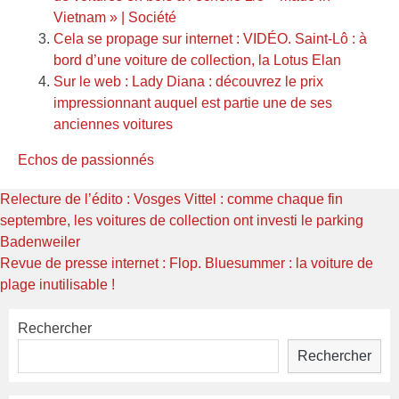
Vietnam » | Société
Cela se propage sur internet : VIDÉO. Saint-Lô : à
bord d’une voiture de collection, la Lotus Elan
Sur le web : Lady Diana : découvrez le prix
impressionnant auquel est partie une de ses
anciennes voitures
Echos de passionnés
Navigation
Previous
Relecture de l’édito : Vosges Vittel : comme chaque fin
post:
septembre, les voitures de collection ont investi le parking
de
Badenweiler
l’article
Next
Revue de presse internet : Flop. Bluesummer : la voiture de
post:
plage inutilisable !
Rechercher
Rechercher