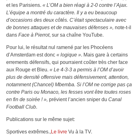
et les Parisiens.
« L’OM a bien réagi à 2-0 contre l’Ajax.
L’équipe a montré du caractère. Il y a eu beaucoup
d’occasions des deux côtés. C’était spectaculaire avec
de bonnes attaques et de mauvaises défenses »,
note-t-il
dans
Face à Pierrot
, sur sa chaîne YouTube.
Pour lui, le résultat nul ramené par les Phocéens
d’Amsterdam est donc
« logique »
. Mais gare à certains
errements défensifs, qui pourraient coûter très cher face
aux Rouge et Bleu.
« Le 4-3-3 a permis à l’OM d’avoir
plus de densité offensive mais défensivement, attention,
notamment (Chancel) Mbemba. Si l’OM ne corrige pas ça
contre Paris ou Monaco, les fesses vont être toutes roses
en fin de soirée ! »,
prévient l’ancien sniper du
Canal
Football Club
.
Publications sur le même sujet:
Sportives extrêmes.,
Le livre
Vu à la TV.