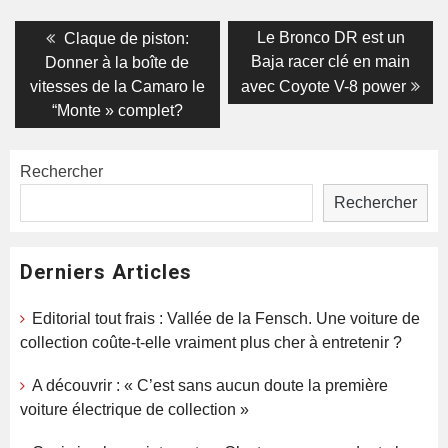
Navigation
Previous
Next
Le Bronco DR est un
Claque de piston:
post:
post:
de
Baja racer clé en main
Donner à la boîte de
vitesses de la Camaro le
avec Coyote V-8 power
l’article
“Monte » complet?
Rechercher
Rechercher
Derniers Articles
Editorial tout frais : Vallée de la Fensch. Une voiture de
collection coûte-t-elle vraiment plus cher à entretenir ?
A découvrir : « C’est sans aucun doute la première
voiture électrique de collection »