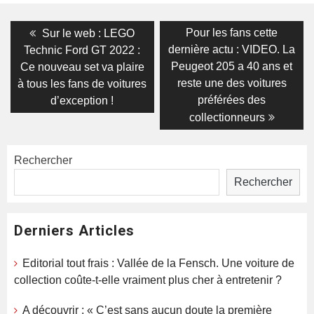
Navigation
Previous
Next
Pour les fans cette
Sur le web : LEGO
post:
post:
de
dernière actu : VIDEO. La
Technic Ford GT 2022 :
Peugeot 205 a 40 ans et
Ce nouveau set va plaire
l’article
reste une des voitures
à tous les fans de voitures
préférées des
d’exception !
collectionneurs
Rechercher
Rechercher
Derniers Articles
Editorial tout frais : Vallée de la Fensch. Une voiture de
collection coûte-t-elle vraiment plus cher à entretenir ?
A découvrir : « C’est sans aucun doute la première