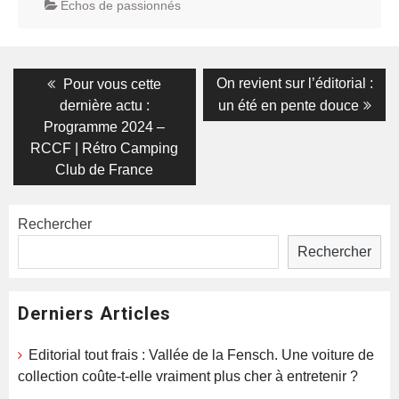
Echos de passionnés
Navigation
Previous
Next
On revient sur l’éditorial :
Pour vous cette
post:
post:
de
dernière actu :
un été en pente douce
Programme 2024 –
l’article
RCCF | Rétro Camping
Club de France
Rechercher
Rechercher
Derniers Articles
Editorial tout frais : Vallée de la Fensch. Une voiture de
collection coûte-t-elle vraiment plus cher à entretenir ?