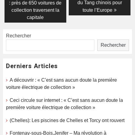
post:
post:
de
du Tang chinois pour
: près de 650 voitures de
collection traversent la
toute l’Europe
l’article
capitale
Rechercher
Rechercher
Derniers Articles
A découvrir : « C’est sans aucun doute la première
voiture électrique de collection »
Ceci circule sur internet : « C’est sans aucun doute la
première voiture électrique de collection »
(Chelles): Les piscines de Chelles et Torcy ont rouvert
Fontenay-sous-Bois,Jenifer – Ma révolution à