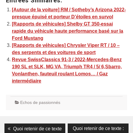
Entrées Similaires:
[Autour de la voiture] RM / Sotheby’s Arizona 2022-
presque épuisé et porteur D’étoiles en survol
[Rapports de véhicules] Shelby GT 350-essai
rapide du véhicule haute performance basé sur la
Ford Mustang
[Rapports de véhicules] Chrysler Viper RT / 10 –
des serpents et des voitures de sport
Revue SwissClassics 91-3 / 2022-Mercedes-Benz
190 SL et SLK, MG VA, Triumph TR4 / 5/ 6,Sbarro,
Vonlanthen, fauteuil roulant Lomos… / Gaz
intermédiaire
Echos de passionnés
Navigation
Previous
Next
Quoi retenir de ce texte :
Quoi retenir de ce texte