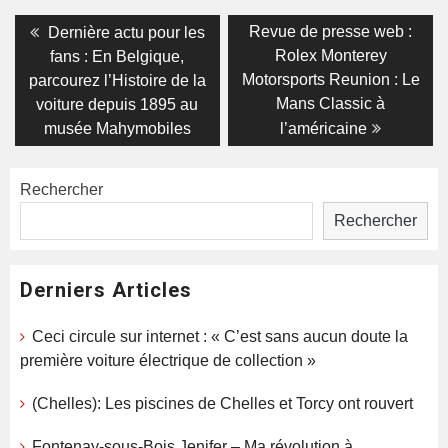
Navigation
Previous
Next
Revue de presse web :
Dernière actu pour les
post:
post:
de
Rolex Monterey
fans : En Belgique,
Motorsports Reunion : Le
parcourez l’Histoire de la
l’article
Mans Classic à
voiture depuis 1895 au
musée Mahymobiles
l’américaine
Rechercher
Rechercher
Derniers Articles
Ceci circule sur internet : « C’est sans aucun doute la
première voiture électrique de collection »
(Chelles): Les piscines de Chelles et Torcy ont rouvert
Fontenay-sous-Bois,Jenifer – Ma révolution à