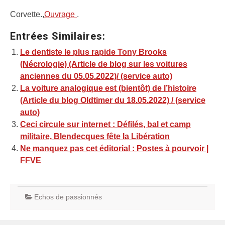
Corvette.,
Ouvrage
.
Entrées Similaires:
Le dentiste le plus rapide Tony Brooks
(Nécrologie) (Article de blog sur les voitures
anciennes du 05.05.2022)/ (service auto)
La voiture analogique est (bientôt) de l’histoire
(Article du blog Oldtimer du 18.05.2022) / (service
auto)
Ceci circule sur internet : Défilés, bal et camp
militaire, Blendecques fête la Libération
Ne manquez pas cet éditorial : Postes à pourvoir |
FFVE
Echos de passionnés