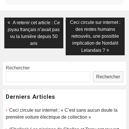
Navigation
Previous
Next
Ceci circule sur internet :
A retenir cet article : Ce
post:
post:
de
des restes humains
joyau français n’avait pas
retrouvés, une possible
vu la lumière depuis 50
l’article
implication de Nordahl
ans
Lelandais ?
Rechercher
Rechercher
Derniers Articles
Ceci circule sur internet : « C’est sans aucun doute la
première voiture électrique de collection »