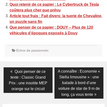
Quoi retenir de ce papier : Le Cybertruck de Tesla
coûtera plus cher que prévu
Article tout frais : Fait divers: la tuerie de Chevaline,
un puzzle sans fin
Que penser de ce papier : DOUY – Plus de 120
véhicules d’époques exposés à Douy
Echos de passionnés
Navigation
Previous
Next
A connaître : Economie «
Quoi penser de ce
post:
post:
de
Stella limousine » : une
texte : Classic Grand
balade à bord d’une
Prix : une insolite MEP
l’article
voiture de star de 9 m de
orange sur le circuit
long, ça vous tente