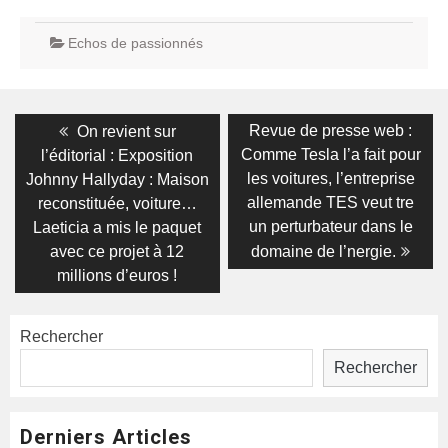
Echos de passionnés
Navigation
Previous
Next
Revue de presse web :
On revient sur
post:
post:
de
Comme Tesla l’a fait pour
l’éditorial : Exposition
les voitures, l’entreprise
Johnny Hallyday : Maison
l’article
allemande TES veut tre
reconstituée, voiture…
un perturbateur dans le
Laeticia a mis le paquet
avec ce projet à 12
domaine de l’nergie.
millions d’euros !
Rechercher
Rechercher
Derniers Articles