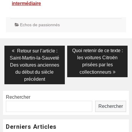
intermédiaire
Echos de passionnés
Navigation
Previous
Next
Quoi retenir de ce texte :
Retour sur l’article :
post:
post:
de
les voitures Citroën
Saint-Martin-la-Sauveté
prisées par les
Des voitures anciennes
l’article
du début du siècle
collectionneurs
précédent
Rechercher
Rechercher
Derniers Articles